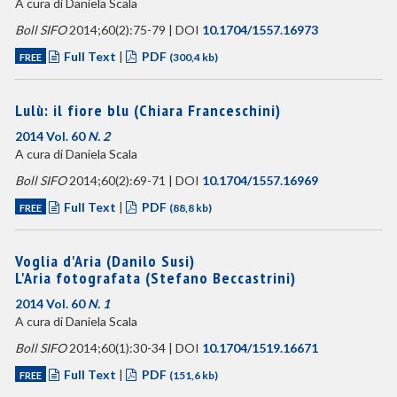
A cura di Daniela Scala
Boll SIFO
2014;60(2):75-79 | DOI
10.1704/1557.16973
Full Text
|
PDF
FREE
(300,4 kb)
Lulù: il fiore blu (Chiara Franceschini)
2014 Vol. 60
N. 2
A cura di Daniela Scala
Boll SIFO
2014;60(2):69-71 | DOI
10.1704/1557.16969
Full Text
|
PDF
FREE
(88,8 kb)
Voglia d'Aria (Danilo Susi)
L'Aria fotografata (Stefano Beccastrini)
2014 Vol. 60
N. 1
A cura di Daniela Scala
Boll SIFO
2014;60(1):30-34 | DOI
10.1704/1519.16671
Full Text
|
PDF
FREE
(151,6 kb)