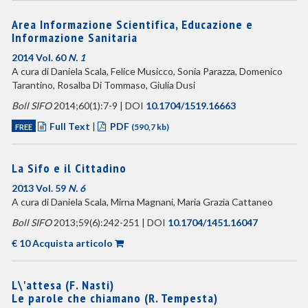
Area Informazione Scientifica, Educazione e
Informazione Sanitaria
2014 Vol. 60
N. 1
A cura di Daniela Scala, Felice Musicco, Sonia Parazza, Domenico
Tarantino, Rosalba Di Tommaso, Giulia Dusi
Boll SIFO
2014;60(1):7-9 | DOI
10.1704/1519.16663
Full Text
|
PDF
FREE
(590,7 kb)
La Sifo e il Cittadino
2013 Vol. 59
N. 6
A cura di Daniela Scala, Mirna Magnani, Maria Grazia Cattaneo
Boll SIFO
2013;59(6):242-251 | DOI
10.1704/1451.16047
€ 10 Acquista articolo
L\'attesa (F. Nasti)
Le parole che chiamano (R. Tempesta)