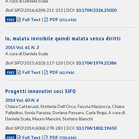
A cura di Daniela Scala
Boll SIFO
2016;62(4):211-213 | DOI
10.1704/2326.25020
Full Text
|
PDF
FREE
(212,6 kb)
Io, malata invisibile quindi malata senza diritti
2015 Vol. 61
N. 3
A cura di Daniela Scala
Boll SIFO
2015;61(3):117-120 | DOI
10.1704/1974.21386
Full Text
|
PDF
FREE
(62,9 kb)
Progetti innovativi soci SIFO
2014 Vol. 60
N. 6
Chiara Cattaruzzi, Stefania Dell’Orco, Fausta Mazzucca, Chiara
Palladino, Sonia Parazza, Doriana Passaro, Carla Rega, A cura di
Daniela Scala, Mauro Mancini, Stefano Bianchi
Boll SIFO
2014;60(6):278-283 | DOI
10.1704/1802.19650
Full Text
|
PDF
FREE
(702,4 kb)