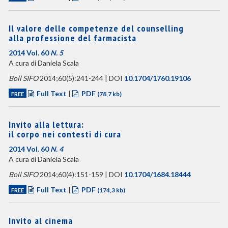
Il valore delle competenze del counselling
alla professione del farmacista
2014 Vol. 60
N. 5
A cura di Daniela Scala
Boll SIFO
2014;60(5):241-244 | DOI
10.1704/1760.19106
Full Text
|
PDF
FREE
(78,7 kb)
Invito alla lettura:
il corpo nei contesti di cura
2014 Vol. 60
N. 4
A cura di Daniela Scala
Boll SIFO
2014;60(4):151-159 | DOI
10.1704/1684.18444
Full Text
|
PDF
FREE
(174,3 kb)
Invito al cinema