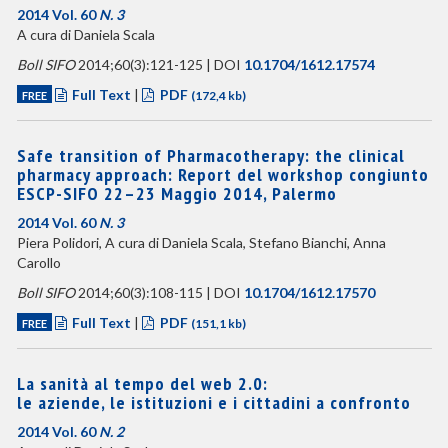
2014 Vol. 60
N. 3
A cura di Daniela Scala
Boll SIFO
2014;60(3):121-125 | DOI
10.1704/1612.17574
Full Text
|
PDF
FREE
(172,4 kb)
Safe transition of Pharmacotherapy: the clinical
pharmacy approach: Report del workshop congiunto
ESCP-SIFO 22–23 Maggio 2014, Palermo
2014 Vol. 60
N. 3
Piera Polidori, A cura di Daniela Scala, Stefano Bianchi, Anna
Carollo
Boll SIFO
2014;60(3):108-115 | DOI
10.1704/1612.17570
Full Text
|
PDF
FREE
(151,1 kb)
La sanità al tempo del web 2.0:
le aziende, le istituzioni e i cittadini a confronto
2014 Vol. 60
N. 2