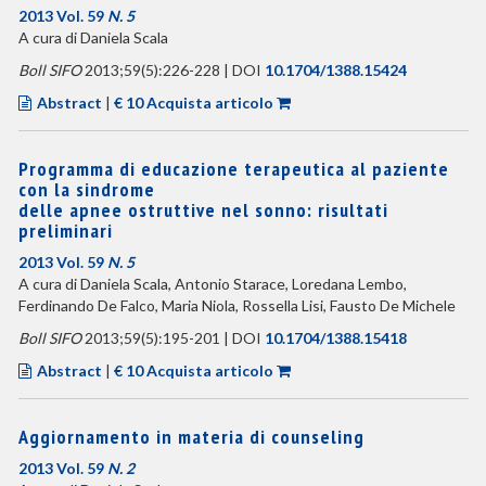
2013 Vol. 59
N. 5
A cura di Daniela Scala
Boll SIFO
2013;59(5):226-228 | DOI
10.1704/1388.15424
Abstract
|
€ 10 Acquista articolo
Programma di educazione terapeutica al paziente
con la sindrome
delle apnee ostruttive nel sonno: risultati
preliminari
2013 Vol. 59
N. 5
A cura di Daniela Scala, Antonio Starace, Loredana Lembo,
Ferdinando De Falco, Maria Niola, Rossella Lisi, Fausto De Michele
Boll SIFO
2013;59(5):195-201 | DOI
10.1704/1388.15418
Abstract
|
€ 10 Acquista articolo
Aggiornamento in materia di counseling
2013 Vol. 59
N. 2