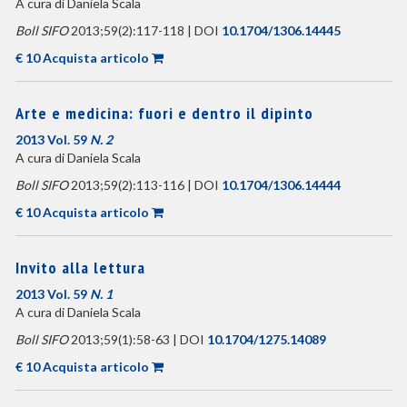
A cura di Daniela Scala
Boll SIFO
2013;59(2):117-118 | DOI
10.1704/1306.14445
€ 10 Acquista articolo
Arte e medicina: fuori e dentro il dipinto
2013 Vol. 59
N. 2
A cura di Daniela Scala
Boll SIFO
2013;59(2):113-116 | DOI
10.1704/1306.14444
€ 10 Acquista articolo
Invito alla lettura
2013 Vol. 59
N. 1
A cura di Daniela Scala
Boll SIFO
2013;59(1):58-63 | DOI
10.1704/1275.14089
€ 10 Acquista articolo