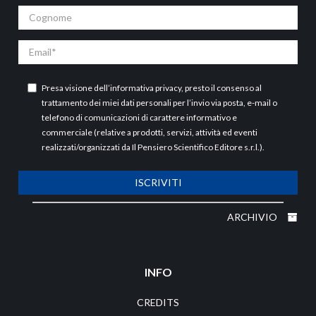
Cognome
Email
Presa visione dell’
informativa privacy
, presto il consenso al
trattamento dei miei dati personali per l’invio via posta, e-mail o
telefono di comunicazioni di carattere informativo e
commerciale (relative a prodotti, servizi, attività ed eventi
realizzati/organizzati da Il Pensiero Scientifico Editore s.r.l.).
ISCRIVITI
ARCHIVIO
INFO
CREDITS