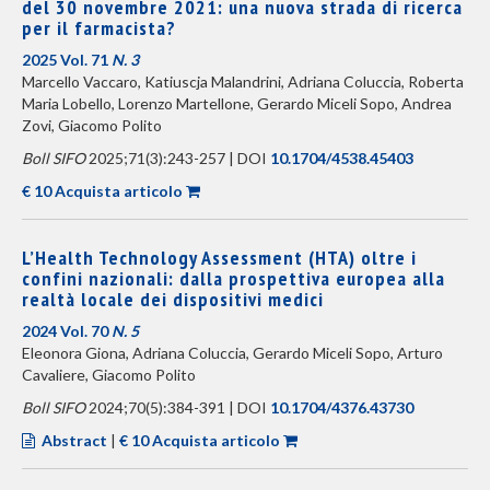
del 30 novembre 2021: una nuova strada di ricerca
per il farmacista?
2025 Vol. 71
N. 3
Marcello Vaccaro, Katiuscja Malandrini, Adriana Coluccia, Roberta
Maria Lobello, Lorenzo Martellone, Gerardo Miceli Sopo, Andrea
Zovi, Giacomo Polito
Boll SIFO
2025;71(3):243-257 | DOI
10.1704/4538.45403
€ 10 Acquista articolo
L’Health Technology Assessment (HTA) oltre i
confini nazionali: dalla prospettiva europea alla
realtà locale dei dispositivi medici
2024 Vol. 70
N. 5
Eleonora Giona, Adriana Coluccia, Gerardo Miceli Sopo, Arturo
Cavaliere, Giacomo Polito
Boll SIFO
2024;70(5):384-391 | DOI
10.1704/4376.43730
Abstract
|
€ 10 Acquista articolo