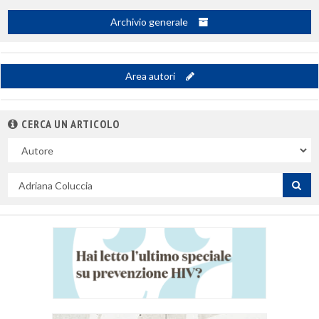
Archivio generale
Area autori
CERCA UN ARTICOLO
Nel
campo
Cerca
per
titolo