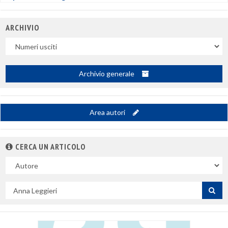
ARCHIVIO
Uscite
Archivio generale
Area autori
CERCA UN ARTICOLO
Nel
campo
Cerca
per
titolo