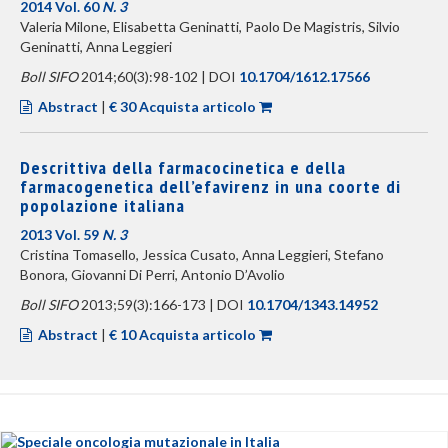
2014 Vol. 60
N. 3
Valeria Milone, Elisabetta Geninatti, Paolo De Magistris, Silvio
Geninatti, Anna Leggieri
Boll SIFO
2014;60(3):98-102 | DOI
10.1704/1612.17566
Abstract
|
€ 30 Acquista articolo
Descrittiva della farmacocinetica e della
farmacogenetica dell’efavirenz in una coorte di
popolazione italiana
2013 Vol. 59
N. 3
Cristina Tomasello, Jessica Cusato, Anna Leggieri, Stefano
Bonora, Giovanni Di Perri, Antonio D’Avolio
Boll SIFO
2013;59(3):166-173 | DOI
10.1704/1343.14952
Abstract
|
€ 10 Acquista articolo