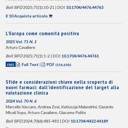
Boll SIFO
2025;71(1):10-21 | DOI
10.1704/4476.44763
€ 10 Acquista articolo
L’Europa come comunità positiva
2025 Vol. 71
N. 1
Arturo Cavaliere
Boll SIFO
2025;71(1):1-2 | DOI
10.1704/4476.44761
Full Text
|
PDF
FREE
(156,6 kb)
Sfide e considerazioni chiave nella scoperta di
nuovi farmaci: dall’identificazione del target alla
valutazione clinica
2024 Vol. 70
N. 6
Marcello Vaccaro, Andrea Zovi, Katiuscja Malandrini, Gerardo
Miceli Sopo, Arturo Cavaliere, Giacomo Polito
Boll SIFO
2024;70(6):485-493 | DOI
10.1704/4422.44189