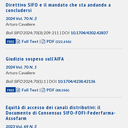
Direttivo SIFO e il mandato che sta andando a
concludersi
2024 Vol. 70
N. 3
Arturo Cavaliere
Boll SIFO
2024;70(3):209-211 | DOI
10.1704/4302.42837
Full Text
|
PDF
FREE
(222,6 kb)
Giudizio sospeso sull’AIFA
2024 Vol. 70
N. 1
Arturo Cavaliere
Boll SIFO
2024;70(1):1 | DOI
10.1704/4238.42136
Full Text
|
PDF
FREE
(88,0 kb)
Equità di accesso dei canali distributivi: il
Documento di Consensus SIFO-FOFI-Federfarma-
Assofarm
2023 Vol. 69
N. 5