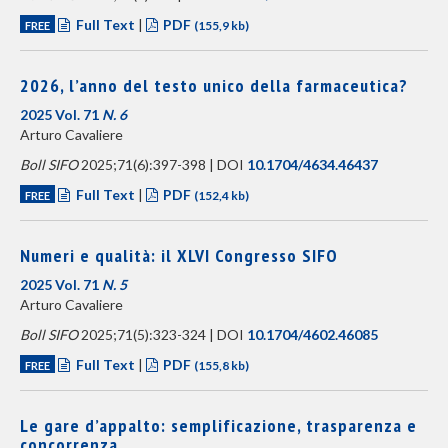
Full Text
|
PDF
FREE
(155,9 kb)
2026, l’anno del testo unico della farmaceutica?
2025 Vol. 71
N. 6
Arturo Cavaliere
Boll SIFO
2025;71(6):397-398 | DOI
10.1704/4634.46437
Full Text
|
PDF
FREE
(152,4 kb)
Numeri e qualità: il XLVI Congresso SIFO
2025 Vol. 71
N. 5
Arturo Cavaliere
Boll SIFO
2025;71(5):323-324 | DOI
10.1704/4602.46085
Full Text
|
PDF
FREE
(155,8 kb)
Le gare d’appalto: semplificazione, trasparenza e
concorrenza