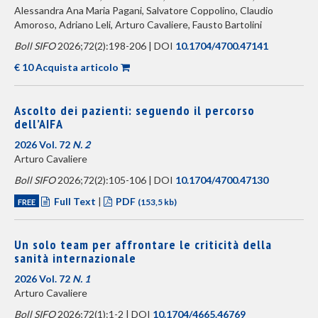
Alessandra Ana Maria Pagani, Salvatore Coppolino, Claudio
Amoroso, Adriano Leli, Arturo Cavaliere, Fausto Bartolini
Boll SIFO
2026;72(2):198-206 | DOI
10.1704/4700.47141
€ 10 Acquista articolo
Ascolto dei pazienti: seguendo il percorso
dell’AIFA
2026 Vol. 72
N. 2
Arturo Cavaliere
Boll SIFO
2026;72(2):105-106 | DOI
10.1704/4700.47130
Full Text
|
PDF
FREE
(153,5 kb)
Un solo team per affrontare le criticità della
sanità internazionale
2026 Vol. 72
N. 1
Arturo Cavaliere
Boll SIFO
2026;72(1):1-2 | DOI
10.1704/4665.46769