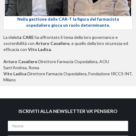
Nella gestione delle CAR-T la figura del farmacista
ospedaliero gioca un ruolo determinante.
La
rivista CARE
ha affrontato il tema della loro governance e
sostenibilità con
Arturo Cavaliere
, e quello della loro sicurezza ed
efficacia con
Vito Ladisa
.
Arturo Cavaliere
Direttore Farmacia Ospedaliera, AOU
Sant’Andrea, Roma
Vito Ladisa
Direttore Farmacia Ospedaliera, Fondazione IRCCS INT,
Milano
ISCRIVITI ALLA NEWSLETTER VA' PENSIERO
Nome