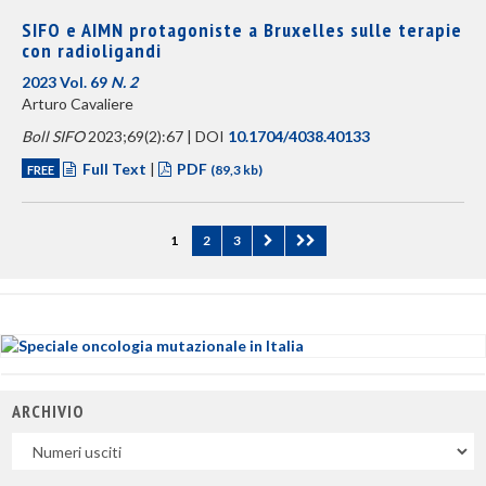
SIFO e AIMN protagoniste a Bruxelles sulle terapie
con radioligandi
2023 Vol. 69
N. 2
Arturo Cavaliere
Boll SIFO
2023;69(2):67 | DOI
10.1704/4038.40133
Full Text
|
PDF
FREE
(89,3 kb)
(current)
1
2
3
ARCHIVIO
Uscite