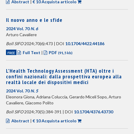
Abstract
|
€ 10 Acquista articolo
Il nuovo anno e le sfide
2024 Vol. 70
N. 6
Arturo Cavaliere
Boll SIFO
2024;70(6):473 | DOI
10.1704/4422.44186
Full Text
|
PDF
FREE
(91,5 kb)
L’Health Technology Assessment (HTA) oltre i
confini nazionali: dalla prospettiva europea alla
realtà locale dei dispositivi medici
2024 Vol. 70
N. 5
Eleonora Giona, Adriana Coluccia, Gerardo Miceli Sopo, Arturo
Cavaliere, Giacomo Polito
Boll SIFO
2024;70(5):384-391 | DOI
10.1704/4376.43730
Abstract
|
€ 10 Acquista articolo