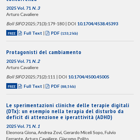
2025 Vol. 71
N. 3
Arturo Cavaliere
Boll SIFO
2025;71(3):179-180 | DOI
10.1704/4538.45393
Full Text
|
PDF
FREE
(153,2 kb)
Protagonisti del cambiamento
2025 Vol. 71
N. 2
Arturo Cavaliere
Boll SIFO
2025;71(2):111 | DOI
10.1704/4500.45005
Full Text
|
PDF
FREE
(88,5 kb)
Le sperimentazioni cliniche delle terapie digitali
(DTx): un esempio nella terapia del disturbo da
deficit di attenzione e iperattività (ADHD)
2025 Vol. 71
N. 1
Eleonora Giona, Andrea Zovi, Gerardo Miceli Sopo, Fulvio
Ferrante, Arturo Cavaliere, Giacomo Polito