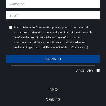
Cognome
Email
Presa visione dell’
informativa privacy
, presto il consenso al
trattamento dei miei dati personali per l’invio via posta, e-mail o
telefono di comunicazioni di carattere informativo e
commerciale (relative a prodotti, servizi, attività ed eventi
realizzati/organizzati da Il Pensiero Scientifico Editore s.r.l.).
ISCRIVITI
ARCHIVIO
INFO
CREDITS