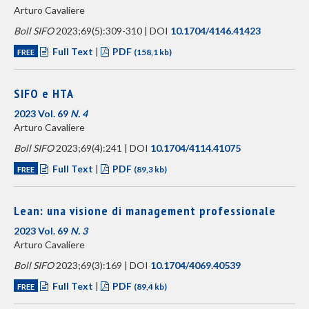
Arturo Cavaliere
Boll SIFO
2023;69(5):309-310 | DOI
10.1704/4146.41423
Full Text
|
PDF
FREE
(158,1 kb)
SIFO e HTA
2023 Vol. 69
N. 4
Arturo Cavaliere
Boll SIFO
2023;69(4):241 | DOI
10.1704/4114.41075
Full Text
|
PDF
FREE
(89,3 kb)
Lean: una visione di management professionale
2023 Vol. 69
N. 3
Arturo Cavaliere
Boll SIFO
2023;69(3):169 | DOI
10.1704/4069.40539
Full Text
|
PDF
FREE
(89,4 kb)