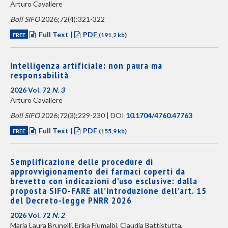
Arturo Cavaliere
Boll SIFO
2026;72(4):321-322
Full Text
|
PDF
FREE
(191,2 kb)
Intelligenza artificiale: non paura ma
responsabilità
2026 Vol. 72
N. 3
Arturo Cavaliere
Boll SIFO
2026;72(3):229-230 | DOI
10.1704/4760.47763
Full Text
|
PDF
FREE
(155,9 kb)
Semplificazione delle procedure di
approvvigionamento dei farmaci coperti da
brevetto con indicazioni d’uso esclusive: dalla
proposta SIFO-FARE all’introduzione dell’art. 15
del Decreto-legge PNRR 2026
2026 Vol. 72
N. 2
Maria Laura Brunelli, Erika Fiumalbi, Claudia Battistutta,