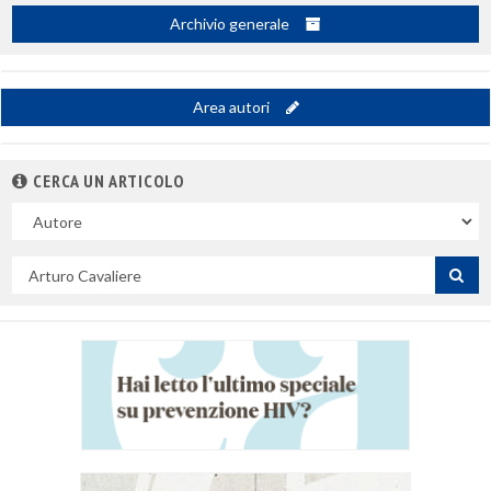
Archivio generale
Area autori
CERCA UN ARTICOLO
Nel
campo
Cerca
per
titolo