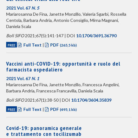
2021 Vol. 67
N. 5
Mariarosanna De Fina, Janette Monzillo, Valeria Sgarbi, Rossella
Centola, Barbara Andria, Antonio Consiglio, Mirna Magnani,
Daniela Scala
Boll SIFO
2021;67(5):141-147 | DOI
10.1704/3691.36790
Full Text
|
PDF
FREE
(265,5 kb)
Vaccini anti-COVID-19: opportunità e ruolo del
farmacista ospedaliero
2021 Vol. 67
N. 1
Mariarosanna De Fina, Janette Monzillo, Francesca Angelini,
Barbara Andria, Francesca Francavilla, Daniela Scala
Boll SIFO
2021;67(1):38-50 | DOI
10.1704/3604.35839
Full Text
|
PDF
FREE
(495,1 kb)
Covid-19: panoramica generale
e trattamento con tocilizumab