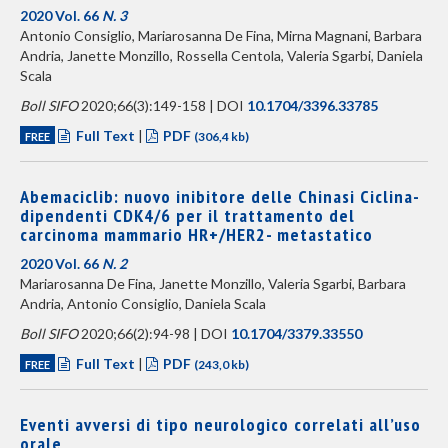
2020 Vol. 66
N. 3
Antonio Consiglio, Mariarosanna De Fina, Mirna Magnani, Barbara
Andria, Janette Monzillo, Rossella Centola, Valeria Sgarbi, Daniela
Scala
Boll SIFO
2020;66(3):149-158 | DOI
10.1704/3396.33785
Full Text
|
PDF
FREE
(306,4 kb)
Abemaciclib: nuovo inibitore delle Chinasi Ciclina-
dipendenti CDK4/6 per il trattamento del
carcinoma mammario HR+/HER2- metastatico
2020 Vol. 66
N. 2
Mariarosanna De Fina, Janette Monzillo, Valeria Sgarbi, Barbara
Andria, Antonio Consiglio, Daniela Scala
Boll SIFO
2020;66(2):94-98 | DOI
10.1704/3379.33550
Full Text
|
PDF
FREE
(243,0 kb)
Eventi avversi di tipo neurologico correlati all’uso
orale