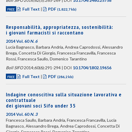
Boll SIFO
2016;62(5):265-269 | DOI
10.1704/2460.25758
Full Text
|
PDF
FREE
(1.822,7 kb)
Responsabilità, appropriatezza, sostenibilità:
i giovani farmacisti si raccontano
2014 Vol. 60
N. 6
Lucia Bagnasco, Barbara Andria, Andrea Caprodossi, Alessandro
Brega, Concetta Di Giorgio, Francesca Francavilla, Francesca
Rossi, Francesca Saullo, Domenico Tarantino
Boll SIFO
2014;60(6):291-294 | DOI
10.1704/1802.19656
Full Text
|
PDF
FREE
(286,2 kb)
Indagine conoscitiva sulla situazione lavorativa e
contrattuale
dei giovani soci Sifo under 35
2014 Vol. 60
N. 3
Francesca Saullo, Barbara Andria, Francesca Francavilla, Lucia
Bagnasco, Alessandro Brega, Andrea Caprodossi, Concetta Di
Giorgio, Francesca Rossi, Domenico Tarantino