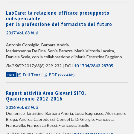
LabCare: la relazione efficace presupposto
indispensabile
per la professione del farmacista del futuro
2017 Vol. 63
N. 6
Antonio Consiglio, Barbara Andria,
Mariarosanna De Fina, Sonia Parazza, Maria Vittoria Lacaita,
Daniela Scala, con la collaborazione di Maria Ernestina Faggiano
Boll SIFO
2017;63(6):229-232 | DOI
10.1704/2843.28705
Full Text
|
PDF
FREE
(222,4 kb)
Report attività Area Giovani SIFO.
Quadriennio 2012-2016
2016 Vol. 62
N. 5
Domenico Tarantino, Barbara Andria, Lucia Bagnasco, Alessandro
Brega, Andrea Caprodossi, Concetta Di Giorgio, Francesca
Francavilla, Francesca Rossi, Francesca Saullo