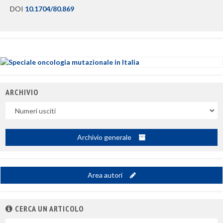
DOI
10.1704/80.869
ARCHIVIO
Uscite
Archivio generale
Area autori
CERCA UN ARTICOLO
Nel