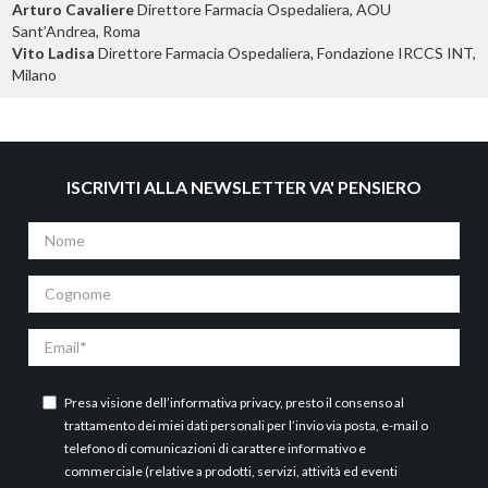
Arturo Cavaliere
Direttore Farmacia Ospedaliera, AOU
Sant’Andrea, Roma
Vito Ladisa
Direttore Farmacia Ospedaliera, Fondazione IRCCS INT,
Milano
ISCRIVITI ALLA NEWSLETTER VA' PENSIERO
Nome
Cognome
Email
Presa visione dell’
informativa privacy
, presto il consenso al
trattamento dei miei dati personali per l’invio via posta, e-mail o
telefono di comunicazioni di carattere informativo e
commerciale (relative a prodotti, servizi, attività ed eventi