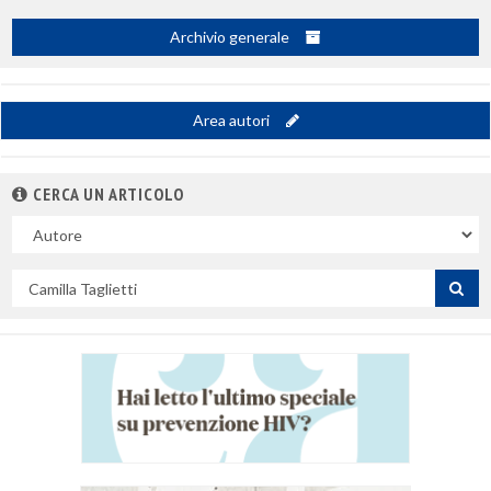
Archivio generale
Area autori
CERCA UN ARTICOLO
Nel
campo
Cerca
per
titolo