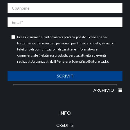
Cognome
Email
Presa visione dell’
informativa privacy
, presto il consenso al
trattamento dei miei dati personali per l’invio via posta, e-mail o
telefono di comunicazioni di carattere informativo e
commerciale (relative a prodotti, servizi, attività ed eventi
realizzati/organizzati da Il Pensiero Scientifico Editore s.r.l.).
ISCRIVITI
ARCHIVIO
INFO
CREDITS