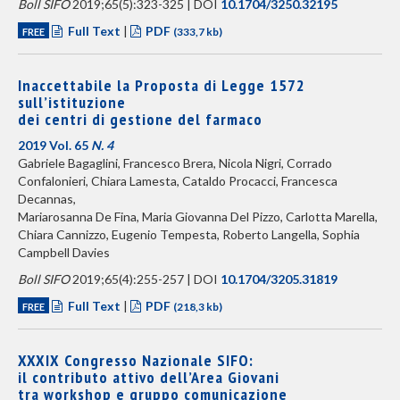
Boll SIFO
2019;65(5):323-325 | DOI
10.1704/3250.32195
Full Text
|
PDF
FREE
(333,7 kb)
Inaccettabile la Proposta di Legge 1572
sull’istituzione
dei centri di gestione del farmaco
2019 Vol. 65
N. 4
Gabriele Bagaglini, Francesco Brera, Nicola Nigri, Corrado
Confalonieri, Chiara Lamesta, Cataldo Procacci, Francesca
Decannas,
Mariarosanna De Fina, Maria Giovanna Del Pizzo, Carlotta Marella,
Chiara Cannizzo, Eugenio Tempesta, Roberto Langella, Sophia
Campbell Davies
Boll SIFO
2019;65(4):255-257 | DOI
10.1704/3205.31819
Full Text
|
PDF
FREE
(218,3 kb)
XXXIX Congresso Nazionale SIFO:
il contributo attivo dell’Area Giovani
tra workshop e gruppo comunicazione