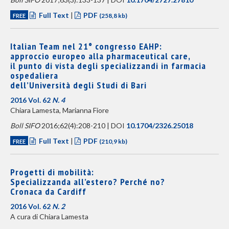
Full Text
|
PDF
FREE
(258,8 kb)
Italian Team nel 21° congresso EAHP:
approccio europeo alla pharmaceutical care,
il punto di vista degli specializzandi in farmacia
ospedaliera
dell’Università degli Studi di Bari
2016 Vol. 62
N. 4
Chiara Lamesta, Marianna Fiore
Boll SIFO
2016;62(4):208-210 | DOI
10.1704/2326.25018
Full Text
|
PDF
FREE
(210,9 kb)
Progetti di mobilità:
Specializzanda all’estero? Perché no?
Cronaca da Cardiff
2016 Vol. 62
N. 2
A cura di Chiara Lamesta