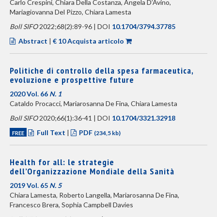
Carlo Crespini, Chiara Della Costanza, Angela D’Avino,
Mariagiovanna Del Pizzo, Chiara Lamesta
Boll SIFO
2022;68(2):89-96 | DOI
10.1704/3794.37785
Abstract
|
€ 10 Acquista articolo
Politiche di controllo della spesa farmaceutica,
evoluzione e prospettive future
2020 Vol. 66
N. 1
Cataldo Procacci, Mariarosanna De Fina, Chiara Lamesta
Boll SIFO
2020;66(1):36-41 | DOI
10.1704/3321.32918
Full Text
|
PDF
FREE
(234,5 kb)
Health for all: le strategie
dell’Organizzazione Mondiale della Sanità
2019 Vol. 65
N. 5
Chiara Lamesta, Roberto Langella, Mariarosanna De Fina,
Francesco Brera, Sophia Campbell Davies