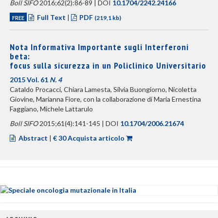
Boll SIFO
2016;62(2):86-89 | DOI
10.1704/2242.24166
Full Text
|
PDF
FREE
(219,1 kb)
Nota Informativa Importante sugli Interferoni
beta:
focus sulla sicurezza in un Policlinico Universitario
2015 Vol. 61
N. 4
Cataldo Procacci, Chiara Lamesta, Silvia Buongiorno, Nicoletta
Giovine, Marianna Fiore, con la collaborazione di Maria Ernestina
Faggiano, Michele Lattarulo
Boll SIFO
2015;61(4):141-145 | DOI
10.1704/2006.21674
Abstract
|
€ 30 Acquista articolo