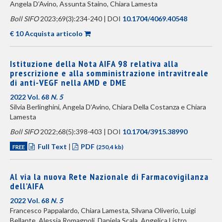
Angela D’Avino, Assunta Staino, Chiara Lamesta
Boll SIFO
2023;69(3):234-240 | DOI
10.1704/4069.40548
€ 10 Acquista articolo
Istituzione della Nota AIFA 98 relativa alla
prescrizione e alla somministrazione intravitreale
di anti-VEGF nella AMD e DME
2022 Vol. 68
N. 5
Silvia Berlinghini, Angela D’Avino, Chiara Della Costanza e Chiara
Lamesta
Boll SIFO
2022;68(5):398-403 | DOI
10.1704/3915.38990
Full Text
|
PDF
FREE
(250,4 kb)
Al via la nuova Rete Nazionale di Farmacovigilanza
dell’AIFA
2022 Vol. 68
N. 5
Francesco Pappalardo, Chiara Lamesta, Silvana Oliverio, Luigi
Bellante, Alessia Romagnoli, Daniela Scala, Angelica Listro,