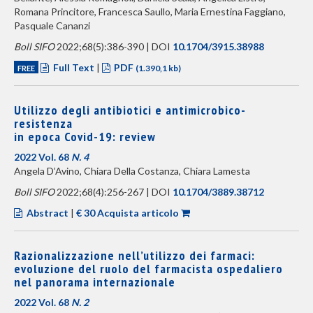
Romana Princitore, Francesca Saullo, Maria Ernestina Faggiano,
Pasquale Cananzi
Boll SIFO
2022;68(5):386-390 | DOI
10.1704/3915.38988
Full Text
|
PDF
FREE
(1.390,1 kb)
Utilizzo degli antibiotici e antimicrobico-
resistenza
in epoca Covid-19: review
2022 Vol. 68
N. 4
Angela D’Avino, Chiara Della Costanza, Chiara Lamesta
Boll SIFO
2022;68(4):256-267 | DOI
10.1704/3889.38712
Abstract
|
€ 30 Acquista articolo
Razionalizzazione nell’utilizzo dei farmaci:
evoluzione del ruolo del farmacista ospedaliero
nel panorama internazionale
2022 Vol. 68
N. 2