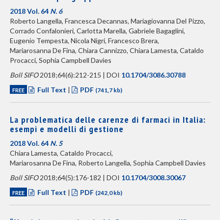
2018 Vol. 64
N. 6
Roberto Langella, Francesca Decannas, Mariagiovanna Del Pizzo,
Corrado Confalonieri, Carlotta Marella, Gabriele Bagaglini,
Eugenio Tempesta, Nicola Nigri, Francesco Brera,
Mariarosanna De Fina, Chiara Cannizzo, Chiara Lamesta, Cataldo
Procacci, Sophia Campbell Davies
Boll SIFO
2018;64(6):212-215 | DOI
10.1704/3086.30788
Full Text
|
PDF
FREE
(741,7 kb)
La problematica delle carenze di farmaci in Italia:
esempi e modelli di gestione
2018 Vol. 64
N. 5
Chiara Lamesta, Cataldo Procacci,
Mariarosanna De Fina, Roberto Langella, Sophia Campbell Davies
Boll SIFO
2018;64(5):176-182 | DOI
10.1704/3008.30067
Full Text
|
PDF
FREE
(242,0 kb)