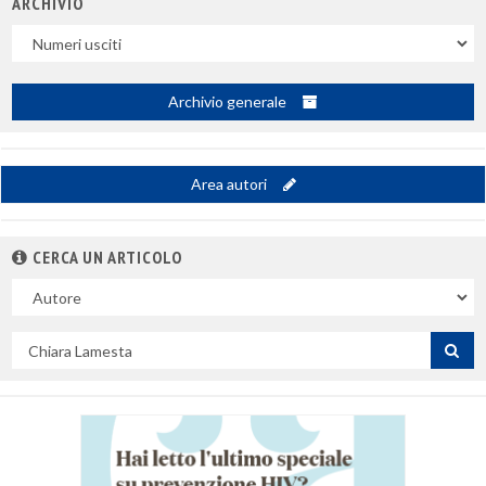
ARCHIVIO
Uscite
Archivio generale
Area autori
CERCA UN ARTICOLO
Nel
campo
Cerca
per
titolo