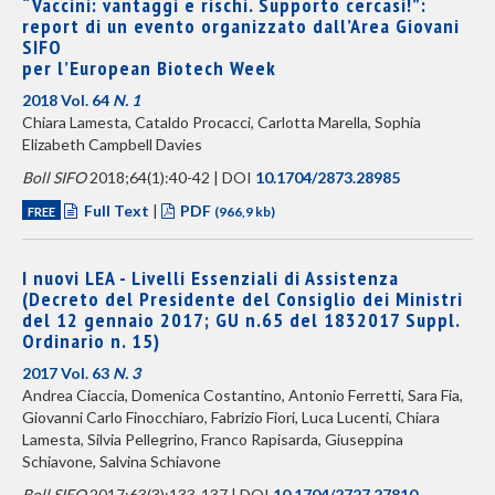
“Vaccini: vantaggi e rischi. Supporto cercasi!”:
report di un evento organizzato dall’Area Giovani
SIFO
per l’European Biotech Week
2018 Vol. 64
N. 1
Chiara Lamesta, Cataldo Procacci, Carlotta Marella, Sophia
Elizabeth Campbell Davies
Boll SIFO
2018;64(1):40-42 | DOI
10.1704/2873.28985
Full Text
|
PDF
FREE
(966,9 kb)
I nuovi LEA - Livelli Essenziali di Assistenza
(Decreto del Presidente del Consiglio dei Ministri
del 12 gennaio 2017; GU n.65 del 18­3­2017 ­Suppl.
Ordinario n. 15)
2017 Vol. 63
N. 3
Andrea Ciaccia, Domenica Costantino, Antonio Ferretti, Sara Fia,
Giovanni Carlo Finocchiaro, Fabrizio Fiori, Luca Lucenti, Chiara
Lamesta, Silvia Pellegrino, Franco Rapisarda, Giuseppina
Schiavone, Salvina Schiavone
Boll SIFO
2017;63(3):133-137 | DOI
10.1704/2727.27810