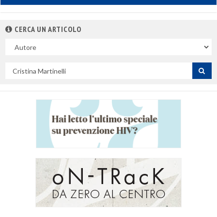
CERCA UN ARTICOLO
Nel
campo
Cerca
per
titolo