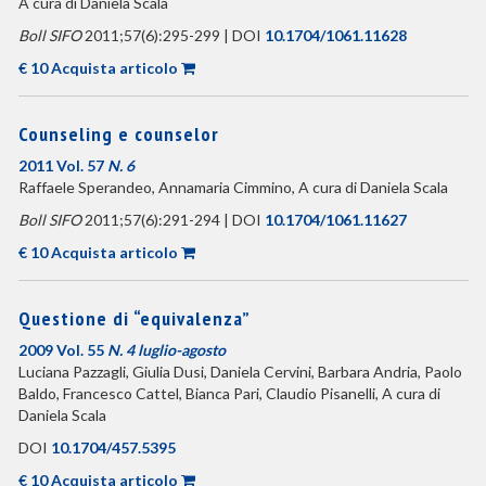
A cura di Daniela Scala
Boll SIFO
2011;57(6):295-299 | DOI
10.1704/1061.11628
€ 10 Acquista articolo
Counseling e counselor
2011 Vol. 57
N. 6
Raffaele Sperandeo, Annamaria Cimmino, A cura di Daniela Scala
Boll SIFO
2011;57(6):291-294 | DOI
10.1704/1061.11627
€ 10 Acquista articolo
Questione di “equivalenza”
2009 Vol. 55
N. 4 luglio-agosto
Luciana Pazzagli, Giulia Dusi, Daniela Cervini, Barbara Andria, Paolo
Baldo, Francesco Cattel, Bianca Pari, Claudio Pisanelli, A cura di
Daniela Scala
DOI
10.1704/457.5395
€ 10 Acquista articolo