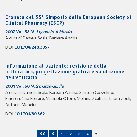
Cronaca del 35° Simposio della European Society of
Clinical Pharmacy (ESCP)
2007 Vol. 53
N. 1 gennaio-febbraio
A cura di Daniela Scala, Barbara Andria
DOI
10.1704/248.3057
Informazione al paziente: revisione della
letteratura, progettazione grafica e valutazione
dell’efficacia
2004 Vol. 50
N. 2 marzo-aprile
A cura di Daniela Scala, Barbara Andria, Santolo Cozzolino,
Emerenziana Ferraro, Manuela Otero, Melania Scalfaro, Laura Zeuli,
Antonio Mancini
DOI
10.1704/80.869
(current)
1
2
3
4
5