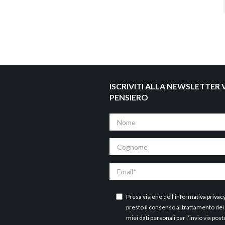
ISCRIVITI ALLA NEWSLETTER V
PENSIERO
Nome
Cognome
Email
Presa visione dell’
informativa privac
presto il consenso al trattamento dei
miei dati personali per l’invio via post