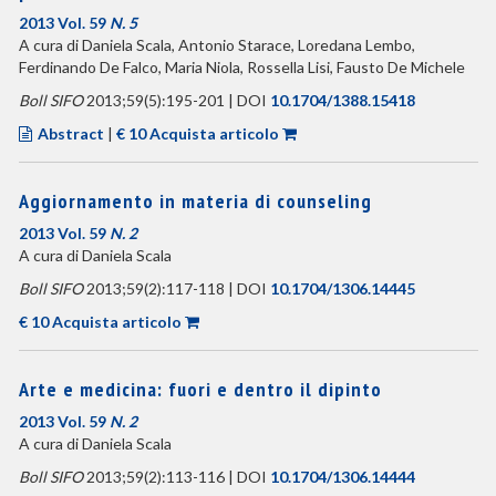
2013 Vol. 59
N. 5
A cura di Daniela Scala, Antonio Starace, Loredana Lembo,
Ferdinando De Falco, Maria Niola, Rossella Lisi, Fausto De Michele
Boll SIFO
2013;59(5):195-201 | DOI
10.1704/1388.15418
Abstract
|
€ 10 Acquista articolo
Aggiornamento in materia di counseling
2013 Vol. 59
N. 2
A cura di Daniela Scala
Boll SIFO
2013;59(2):117-118 | DOI
10.1704/1306.14445
€ 10 Acquista articolo
Arte e medicina: fuori e dentro il dipinto
2013 Vol. 59
N. 2
A cura di Daniela Scala
Boll SIFO
2013;59(2):113-116 | DOI
10.1704/1306.14444