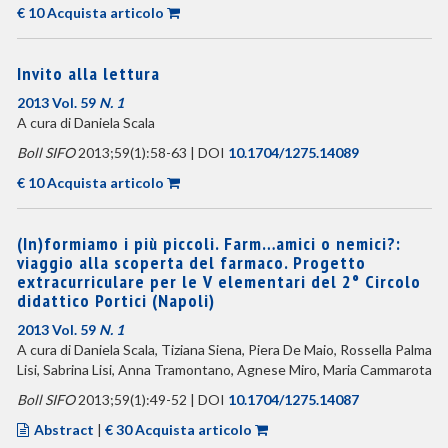
€ 10 Acquista articolo
Invito alla lettura
2013 Vol. 59
N. 1
A cura di Daniela Scala
Boll SIFO
2013;59(1):58-63 | DOI
10.1704/1275.14089
€ 10 Acquista articolo
(In)formiamo i più piccoli. Farm…amici o nemici?:
viaggio alla scoperta del farmaco. Progetto
extracurriculare per le V elementari del 2° Circolo
didattico Portici (Napoli)
2013 Vol. 59
N. 1
A cura di Daniela Scala, Tiziana Siena, Piera De Maio, Rossella Palma
Lisi, Sabrina Lisi, Anna Tramontano, Agnese Miro, Maria Cammarota
Boll SIFO
2013;59(1):49-52 | DOI
10.1704/1275.14087
Abstract
|
€ 30 Acquista articolo