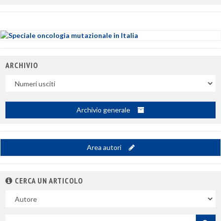
ARCHIVIO
Uscite
Archivio generale
Area autori
CERCA UN ARTICOLO
Nel
campo
Cerca