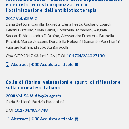
e dei relativi costi organizzativi con
l’ottimizzazione dell’antibioticoterapia
2017 Vol. 63
N. 1
Daria Bettoni, Camilla Taglietti, Elena Festa, Giuliano Loardi,
Gianni Gattuso, Silvia Garilli, Donatella Tomasoni, Angela
Saccardi, Alessandro D’Arpino, Alessandra Frontera, Brunella
Pochini, Marco Zucconi, Donatella Bologni, Diamante Pacchiarini,
Fabrizio Ruffini, Elisabetta Barocelli
Boll SIFO
2017;63(1):15-26 | DOI
10.1704/2640.27130
Abstract
|
€ 30 Acquista articolo
Colle di fibrina: valutazioni e spunti di riflessione
sulla normativa italiana
2008 Vol. 54
N. 4 luglio-agosto
Daria Bettoni, Patrizio Piacentini
DOI
10.1704/403.4748
Abstract
|
€ 30 Acquista articolo