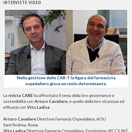
INTERVISTE VIDEO
Nella gestione delle CAR-T la figura del farmacista
ospedaliero gioca un ruolo determinante.
La
rivista CARE
ha affrontato il tema della loro governance e
sostenibilità con
Arturo Cavaliere
, e quello della loro sicurezza ed
efficacia con
Vito Ladisa
.
Arturo Cavaliere
Direttore Farmacia Ospedaliera, AOU
Sant’Andrea, Roma
Vito Ladisa
Direttore Farmacia Ospedaliera, Fondazione IRCCS INT,