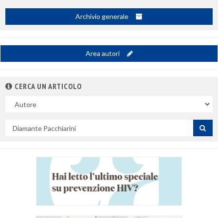
Archivio generale
Area autori
CERCA UN ARTICOLO
Nel
campo
Cerca
per
titolo