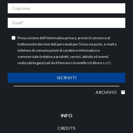
Cognome
Email
Presa visione dell’
informativa privacy
, presto il consenso al
trattamento dei miei dati personali per l’invio via posta, e-mail o
telefono di comunicazioni di carattere informativo e
commerciale (relative a prodotti, servizi, attività ed eventi
realizzati/organizzati da Il Pensiero Scientifico Editore s.r.l.).
ISCRIVITI
ARCHIVIO
INFO
CREDITS