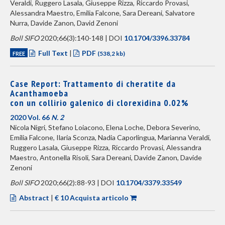
Veraldi, Ruggero Lasala, Giuseppe Rizza, Riccardo Provasi,
Alessandra Maestro, Emilia Falcone, Sara Dereani, Salvatore
Nurra, Davide Zanon, David Zenoni
Boll SIFO
2020;66(3):140-148 | DOI
10.1704/3396.33784
Full Text
|
PDF
FREE
(538,2 kb)
Case Report: Trattamento di cheratite da
Acanthamoeba
con un collirio galenico di clorexidina 0.02%
2020 Vol. 66
N. 2
Nicola Nigri, Stefano Loiacono, Elena Loche, Debora Severino,
Emilia Falcone, Ilaria Sconza, Nadia Caporlingua, Marianna Veraldi,
Ruggero Lasala, Giuseppe Rizza, Riccardo Provasi, Alessandra
Maestro, Antonella Risoli, Sara Dereani, Davide Zanon, Davide
Zenoni
Boll SIFO
2020;66(2):88-93 | DOI
10.1704/3379.33549
Abstract
|
€ 10 Acquista articolo