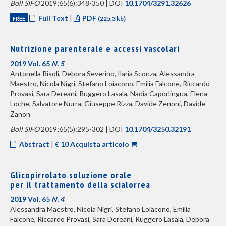
Boll SIFO
2019;65(6):348-350 | DOI
10.1704/3291.32626
Full Text
|
PDF
FREE
(225,3 kb)
Nutrizione parenterale e accessi vascolari
2019 Vol. 65
N. 5
Antonella Risoli, Debora Severino, Ilaria Sconza, Alessandra
Maestro, Nicola Nigri, Stefano Loiacono, Emilia Falcone, Riccardo
Provasi, Sara Dereani, Ruggero Lasala, Nadia Caporlingua, Elena
Loche, Salvatore Nurra, Giuseppe Rizza, Davide Zenoni, Davide
Zanon
Boll SIFO
2019;65(5):295-302 | DOI
10.1704/3250.32191
Abstract
|
€ 10 Acquista articolo
Glicopirrolato soluzione orale
per il trattamento della scialorrea
2019 Vol. 65
N. 4
Alessandra Maestro, Nicola Nigri, Stefano Loiacono, Emilia
Falcone, Riccardo Provasi, Sara Dereani, Ruggero Lasala, Debora