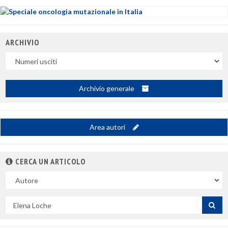
ARCHIVIO
Uscite
Archivio generale
Area autori
CERCA UN ARTICOLO
Nel
campo
Cerca
per
titolo