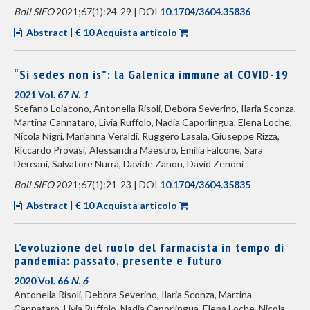
Boll SIFO
2021;67(1):24-29 | DOI
10.1704/3604.35836
Abstract
|
€ 10 Acquista articolo
“Si sedes non is”: la Galenica immune al COVID-19
2021 Vol. 67
N. 1
Stefano Loiacono, Antonella Risoli, Debora Severino, Ilaria Sconza,
Martina Cannataro, Livia Ruffolo, Nadia Caporlingua, Elena Loche,
Nicola Nigri, Marianna Veraldi, Ruggero Lasala, Giuseppe Rizza,
Riccardo Provasi, Alessandra Maestro, Emilia Falcone, Sara
Dereani, Salvatore Nurra, Davide Zanon, David Zenoni
Boll SIFO
2021;67(1):21-23 | DOI
10.1704/3604.35835
Abstract
|
€ 10 Acquista articolo
L’evoluzione del ruolo del farmacista in tempo di
pandemia: passato, presente e futuro
2020 Vol. 66
N. 6
Antonella Risoli, Debora Severino, Ilaria Sconza, Martina
Cannataro, Livia Ruffolo, Nadia Caporlingua, Elena Loche, Nicola