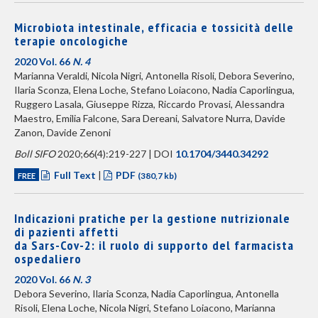
Microbiota intestinale, efficacia e tossicità delle
terapie oncologiche
2020 Vol. 66
N. 4
Marianna Veraldi, Nicola Nigri, Antonella Risoli, Debora Severino,
Ilaria Sconza, Elena Loche, Stefano Loiacono, Nadia Caporlingua,
Ruggero Lasala, Giuseppe Rizza, Riccardo Provasi, Alessandra
Maestro, Emilia Falcone, Sara Dereani, Salvatore Nurra, Davide
Zanon, Davide Zenoni
Boll SIFO
2020;66(4):219-227 | DOI
10.1704/3440.34292
Full Text
|
PDF
FREE
(380,7 kb)
Indicazioni pratiche per la gestione nutrizionale
di pazienti affetti
da Sars-Cov-2: il ruolo di supporto del farmacista
ospedaliero
2020 Vol. 66
N. 3
Debora Severino, Ilaria Sconza, Nadia Caporlingua, Antonella
Risoli, Elena Loche, Nicola Nigri, Stefano Loiacono, Marianna