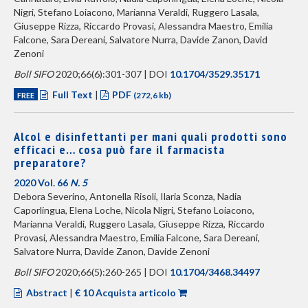
Nigri, Stefano Loiacono, Marianna Veraldi, Ruggero Lasala,
Giuseppe Rizza, Riccardo Provasi, Alessandra Maestro, Emilia
Falcone, Sara Dereani, Salvatore Nurra, Davide Zanon, David
Zenoni
Boll SIFO
2020;66(6):301-307 | DOI
10.1704/3529.35171
Full Text
|
PDF
FREE
(272,6 kb)
Alcol e disinfettanti per mani quali prodotti sono
efficaci e… cosa può fare il farmacista
preparatore?
2020 Vol. 66
N. 5
Debora Severino, Antonella Risoli, Ilaria Sconza, Nadia
Caporlingua, Elena Loche, Nicola Nigri, Stefano Loiacono,
Marianna Veraldi, Ruggero Lasala, Giuseppe Rizza, Riccardo
Provasi, Alessandra Maestro, Emilia Falcone, Sara Dereani,
Salvatore Nurra, Davide Zanon, Davide Zenoni
Boll SIFO
2020;66(5):260-265 | DOI
10.1704/3468.34497
Abstract
|
€ 10 Acquista articolo