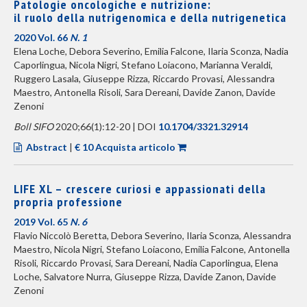
Patologie oncologiche e nutrizione:
il ruolo della nutrigenomica e della nutrigenetica
2020 Vol. 66
N. 1
Elena Loche, Debora Severino, Emilia Falcone, Ilaria Sconza, Nadia
Caporlingua, Nicola Nigri, Stefano Loiacono, Marianna Veraldi,
Ruggero Lasala, Giuseppe Rizza, Riccardo Provasi, Alessandra
Maestro, Antonella Risoli, Sara Dereani, Davide Zanon, Davide
Zenoni
Boll SIFO
2020;66(1):12-20 | DOI
10.1704/3321.32914
Abstract
|
€ 10 Acquista articolo
LIFE XL – crescere curiosi e appassionati della
propria professione
2019 Vol. 65
N. 6
Flavio Niccolò Beretta, Debora Severino, Ilaria Sconza, Alessandra
Maestro, Nicola Nigri, Stefano Loiacono, Emilia Falcone, Antonella
Risoli, Riccardo Provasi, Sara Dereani, Nadia Caporlingua, Elena
Loche, Salvatore Nurra, Giuseppe Rizza, Davide Zanon, Davide
Zenoni