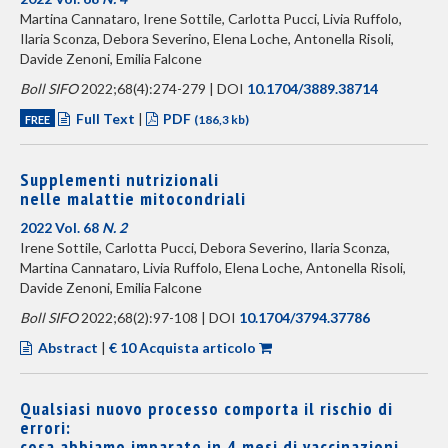
Martina Cannataro, Irene Sottile, Carlotta Pucci, Livia Ruffolo,
Ilaria Sconza, Debora Severino, Elena Loche, Antonella Risoli,
Davide Zenoni, Emilia Falcone
Boll SIFO
2022;68(4):274-279 | DOI
10.1704/3889.38714
Full Text
|
PDF
FREE
(186,3 kb)
Supplementi nutrizionali
nelle malattie mitocondriali
2022 Vol. 68
N. 2
Irene Sottile, Carlotta Pucci, Debora Severino, Ilaria Sconza,
Martina Cannataro, Livia Ruffolo, Elena Loche, Antonella Risoli,
Davide Zenoni, Emilia Falcone
Boll SIFO
2022;68(2):97-108 | DOI
10.1704/3794.37786
Abstract
|
€ 10 Acquista articolo
Qualsiasi nuovo processo comporta il rischio di
errori:
cosa abbiamo imparato in 4 mesi di vaccinazioni