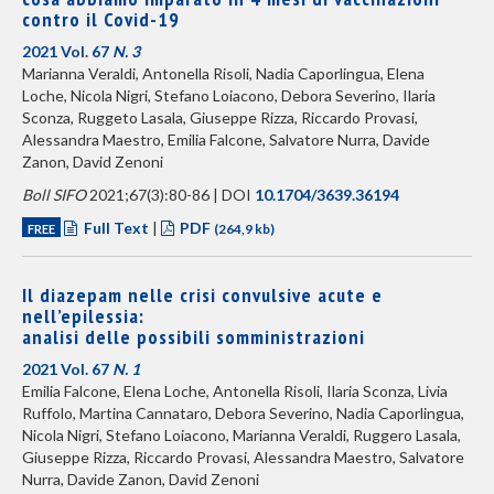
contro il Covid-19
2021 Vol. 67
N. 3
Marianna Veraldi, Antonella Risoli, Nadia Caporlingua, Elena
Loche, Nicola Nigri, Stefano Loiacono, Debora Severino, Ilaria
Sconza, Ruggeto Lasala, Giuseppe Rizza, Riccardo Provasi,
Alessandra Maestro, Emilia Falcone, Salvatore Nurra, Davide
Zanon, David Zenoni
Boll SIFO
2021;67(3):80-86 | DOI
10.1704/3639.36194
Full Text
|
PDF
FREE
(264,9 kb)
Il diazepam nelle crisi convulsive acute e
nell’epilessia:
analisi delle possibili somministrazioni
2021 Vol. 67
N. 1
Emilia Falcone, Elena Loche, Antonella Risoli, Ilaria Sconza, Livia
Ruffolo, Martina Cannataro, Debora Severino, Nadia Caporlingua,
Nicola Nigri, Stefano Loiacono, Marianna Veraldi, Ruggero Lasala,
Giuseppe Rizza, Riccardo Provasi, Alessandra Maestro, Salvatore
Nurra, Davide Zanon, David Zenoni