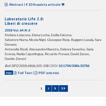
Abstract
|
€ 10 Acquista articolo
Laboratorio Life 2.0:
Liberi di crescere
2018 Vol. 64
N. 6
Stefano Loiacono, Elena Loche, Emilia Falcone,
Salvatore Nurra, Nicola Nigri, Giuseppe Rizza, Ruggero Lasala, Sara
Dereani,
Antonella Risoli, Alessandra Maestro, Debora Severino, Ilaria
Sconza, Nadia Caporlingua, Riccardo Provasi, David Zanon,
Davide Zenoni
Boll SIFO
2018;64(6):205-208 | DOI
10.1704/3086.30786
Full Text
|
PDF
FREE
(638,9 kb)
(current)
1
2