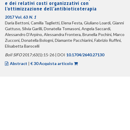
e dei relativi costi organizzativi con
l’ottimizzazione dell’antibioticoterapia
2017 Vol. 63
N. 1
Daria Bettoni, Camilla Taglietti, Elena Festa, Giuliano Loardi, Gianni
Gattuso, Silvia Garilli, Donatella Tomasoni, Angela Saccardi,
Alessandro D’Arpino, Alessandra Frontera, Brunella Pochini, Marco
Zucconi, Donatella Bologni, Diamante Pacchiarini, Fabrizio Ruffini,
Elisabetta Barocelli
Boll SIFO
2017;63(1):15-26 | DOI
10.1704/2640.27130
Abstract
|
€ 30 Acquista articolo