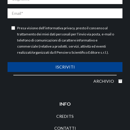
Email
Presa visione dell’
informativa privacy
, presto il consenso al
trattamento dei miei dati personali per l’invio via posta, e-mail o
telefono di comunicazioni di carattere informativo e
commerciale (relative a prodotti, servizi, attività ed eventi
realizzati/organizzati da Il Pensiero Scientifico Editore s.r.l.).
ISCRIVITI
ARCHIVIO
INFO
CREDITS
CONTATTI