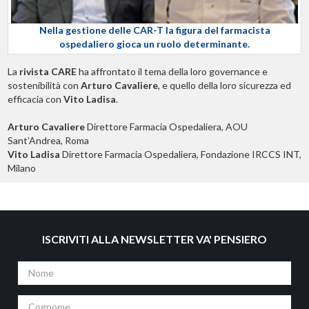
Nella gestione delle CAR-T la figura del farmacista
ospedaliero gioca un ruolo determinante.
La
rivista CARE
ha affrontato il tema della loro governance e
sostenibilità con
Arturo Cavaliere
, e quello della loro sicurezza ed
efficacia con
Vito Ladisa
.
Arturo Cavaliere
Direttore Farmacia Ospedaliera, AOU
Sant’Andrea, Roma
Vito Ladisa
Direttore Farmacia Ospedaliera, Fondazione IRCCS INT,
Milano
ISCRIVITI ALLA NEWSLETTER VA' PENSIERO
Nome
Cognome