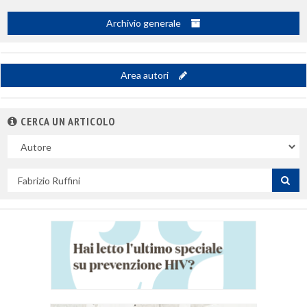
Archivio generale
Area autori
CERCA UN ARTICOLO
Nel
campo
Cerca
per
titolo