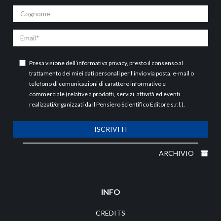
Cognome
Email
Presa visione dell’
informativa privacy
, presto il consenso al
trattamento dei miei dati personali per l’invio via posta, e-mail o
telefono di comunicazioni di carattere informativo e
commerciale (relative a prodotti, servizi, attività ed eventi
realizzati/organizzati da Il Pensiero Scientifico Editore s.r.l.).
ISCRIVITI
ARCHIVIO
INFO
CREDITS