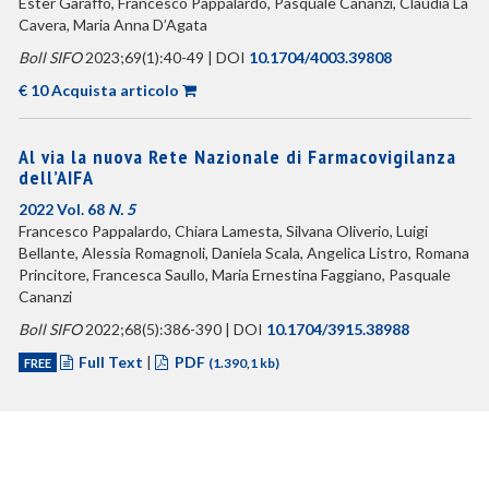
Ester Garaffo, Francesco Pappalardo, Pasquale Cananzi, Claudia La
Cavera, Maria Anna D’Agata
Boll SIFO
2023;69(1):40-49 | DOI
10.1704/4003.39808
€ 10 Acquista articolo
Al via la nuova Rete Nazionale di Farmacovigilanza
dell’AIFA
2022 Vol. 68
N. 5
Francesco Pappalardo, Chiara Lamesta, Silvana Oliverio, Luigi
Bellante, Alessia Romagnoli, Daniela Scala, Angelica Listro, Romana
Princitore, Francesca Saullo, Maria Ernestina Faggiano, Pasquale
Cananzi
Boll SIFO
2022;68(5):386-390 | DOI
10.1704/3915.38988
Full Text
|
PDF
FREE
(1.390,1 kb)