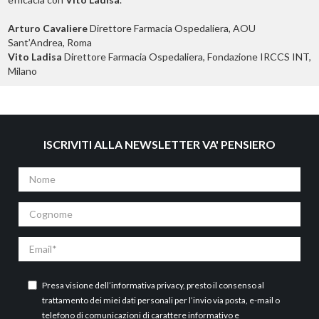
Arturo Cavaliere
Direttore Farmacia Ospedaliera, AOU
Sant’Andrea, Roma
Vito Ladisa
Direttore Farmacia Ospedaliera, Fondazione IRCCS INT,
Milano
ISCRIVITI ALLA NEWSLETTER VA' PENSIERO
Nome
Cognome
Email
Presa visione dell’
informativa privacy
, presto il consenso al
trattamento dei miei dati personali per l’invio via posta, e-mail o
telefono di comunicazioni di carattere informativo e