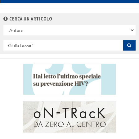
CERCA UN ARTICOLO
Nel
campo
Cerca
per
titolo