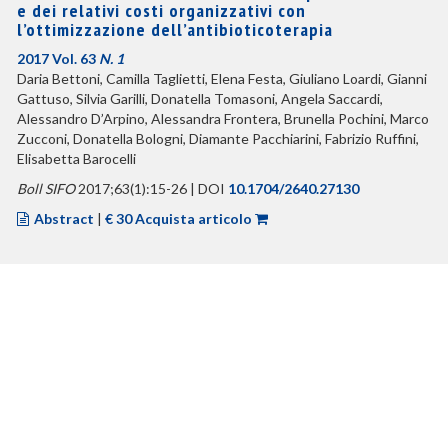
e dei relativi costi organizzativi con
l’ottimizzazione dell’antibioticoterapia
2017 Vol. 63
N. 1
Daria Bettoni, Camilla Taglietti, Elena Festa, Giuliano Loardi, Gianni
Gattuso, Silvia Garilli, Donatella Tomasoni, Angela Saccardi,
Alessandro D’Arpino, Alessandra Frontera, Brunella Pochini, Marco
Zucconi, Donatella Bologni, Diamante Pacchiarini, Fabrizio Ruffini,
Elisabetta Barocelli
Boll SIFO
2017;63(1):15-26 | DOI
10.1704/2640.27130
Abstract
|
€ 30 Acquista articolo