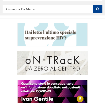
campo
Cerca
per
titolo