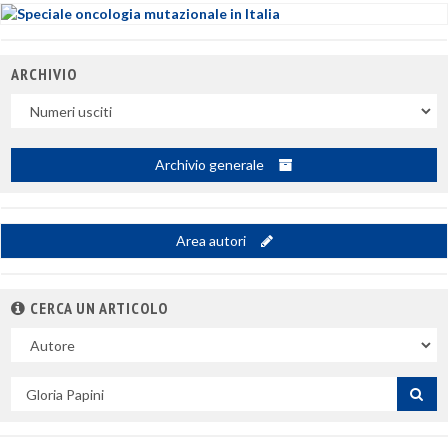
ARCHIVIO
Uscite
Archivio generale
Area autori
CERCA UN ARTICOLO
Nel
campo
Cerca
per
titolo