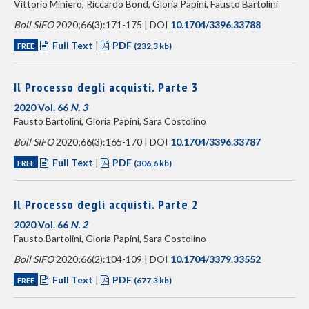
Vittorio Miniero, Riccardo Bond, Gloria Papini, Fausto Bartolini
Boll SIFO
2020;66(3):171-175 | DOI
10.1704/3396.33788
Full Text
|
PDF
FREE
(232,3 kb)
Il Processo degli acquisti. Parte 3
2020 Vol. 66
N. 3
Fausto Bartolini, Gloria Papini, Sara Costolino
Boll SIFO
2020;66(3):165-170 | DOI
10.1704/3396.33787
Full Text
|
PDF
FREE
(306,6 kb)
Il Processo degli acquisti. Parte 2
2020 Vol. 66
N. 2
Fausto Bartolini, Gloria Papini, Sara Costolino
Boll SIFO
2020;66(2):104-109 | DOI
10.1704/3379.33552
Full Text
|
PDF
FREE
(677,3 kb)