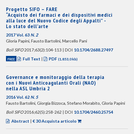
Progetto SIFO – FARE
“Acquisto dei farmaci e dei dispositivi medici
alla luce del Nuovo Codice degli Appalti” -
Lo stato dell’arte
2017 Vol. 63
N. 2
Gloria Papini, Fausto Bartolini, Marcello Pani
Boll SIFO
2017;63(2):104-113 | DOI
10.1704/2688.27497
Full Text
|
PDF
FREE
(1.853,0 kb)
Governance e monitoraggio della terapia
con i Nuovi Anticoagulanti Orali (NAO)
nella ASL Umbria 2
2016 Vol. 62
N. 5
Fausto Bartolini, Giorgia Bizzoca, Stefano Morabito, Gloria Papini
Boll SIFO
2016;62(5):258-262 | DOI
10.1704/2460.25754
Abstract
|
€ 30 Acquista articolo