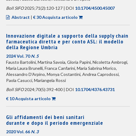
Boll SIFO
2025;71(2):120-127 | DOI
10.1704/4500.45007
Abstract
|
€ 30 Acquista articolo
Innovazione digitale a supporto della supply chain
farmaceutica diretta e per conto ASL: il modello
della Regione Umbria
2024 Vol. 70
N. 5
Fausto Bartolini, Martina Savoia, Gloria Papini, Nicoletta Ambrogi,
Maria Laura Brunelli, Franca Canfarini, Maria Sabrina Morico,
Alessandro D’Arpino, Monya Costantini, Andrea Caprodossi,
Paola Casucci, Mariangela Rossi
Boll SIFO
2024;70(5):392-400 | DOI
10.1704/4376.43731
€ 10 Acquista articolo
Gli affidamenti dei beni sanitari
durante e dopo il periodo emergenziale
2020 Vol. 66
N. 3