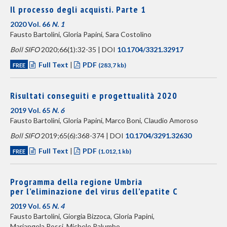
Il processo degli acquisti. Parte 1
2020 Vol. 66
N. 1
Fausto Bartolini, Gloria Papini, Sara Costolino
Boll SIFO
2020;66(1):32-35 | DOI
10.1704/3321.32917
Full Text
|
PDF
FREE
(283,7 kb)
Risultati conseguiti e progettualità 2020
2019 Vol. 65
N. 6
Fausto Bartolini, Gloria Papini, Marco Boni, Claudio Amoroso
Boll SIFO
2019;65(6):368-374 | DOI
10.1704/3291.32630
Full Text
|
PDF
FREE
(1.012,1 kb)
Programma della regione Umbria
per l’eliminazione del virus dell’epatite C
2019 Vol. 65
N. 4
Fausto Bartolini, Giorgia Bizzoca, Gloria Papini,
Mariangela Rossi, Michele Palumbo