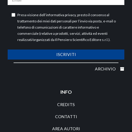
Presa visione dell’
informativa privacy
, presto il consenso al
trattamento dei miei dati personali per l’invio via posta, e-mail o
telefono di comunicazioni di carattere informativo e
commerciale (relative a prodotti, servizi, attività ed eventi
realizzati/organizzati da Il Pensiero Scientifico Editore s.r.l.).
ISCRIVITI
ARCHIVIO
INFO
CREDITS
CONTATTI
AREA AUTORI