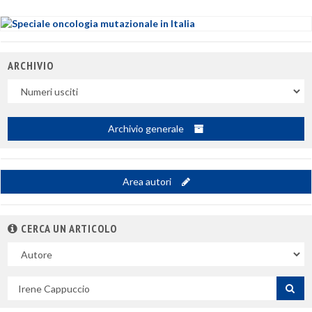
ARCHIVIO
Uscite
Archivio generale
Area autori
CERCA UN ARTICOLO
Nel
campo
Cerca
per
titolo