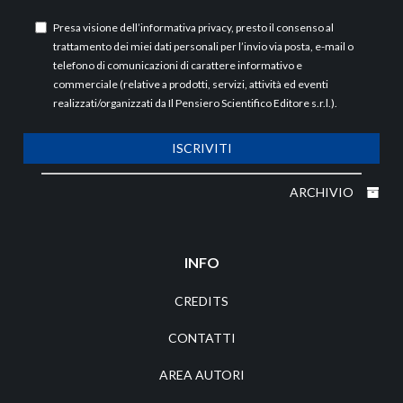
Presa visione dell’
informativa privacy
, presto il consenso al
trattamento dei miei dati personali per l’invio via posta, e-mail o
telefono di comunicazioni di carattere informativo e
commerciale (relative a prodotti, servizi, attività ed eventi
realizzati/organizzati da Il Pensiero Scientifico Editore s.r.l.).
ISCRIVITI
ARCHIVIO
INFO
CREDITS
CONTATTI
AREA AUTORI