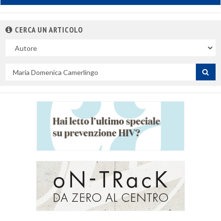
CERCA UN ARTICOLO
Nel
campo
Cerca
per
titolo