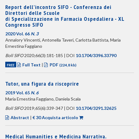
Report dell’incontro SIFO - Conferenza dei
Direttori delle Scuole
di Specializzazione in Farmacia Ospedaliera - XL
Congresso SIFO
2020 Vol. 66
N. 3
Annalory Vincenti, Antonella Taveri, Carlotta Battista, Maria
Ernestina Faggiano
Boll SIFO
2020;66(3):181-185 | DOI
10.1704/3396.33790
Full Text
|
PDF
FREE
(224,8 kb)
Tutor, una figura da riscoprire
2019 Vol. 65
N. 6
Maria Ernestina Faggiano, Daniela Scala
Boll SIFO
2019;65(6):339-347 | DOI
10.1704/3291.32625
Abstract
|
€ 30 Acquista articolo
Medical Humanities e Medicina Narrativa.