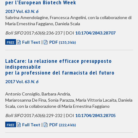
per l’European Biotech Week
2017 Vol. 63
N. 6
Sabrina Amendolagine, Francesca Angelini, con la collaborazione di
Maria Ernestina Faggiano, Daniela Scala
Boll SIFO
2017;63(6):236-237 | DOI
10.1704/2843.28707
Full Text
|
PDF
FREE
(155,3 kb)
LabCare: la relazione efficace presupposto
indispensabile
per la professione del farmacista del futuro
2017 Vol. 63
N. 6
Antonio Consiglio, Barbara Andria,
Mariarosanna De Fina, Sonia Parazza, Maria Vittoria Lacaita, Daniela
Scala, con la collaborazione di Maria Ernestina Faggiano
Boll SIFO
2017;63(6):229-232 | DOI
10.1704/2843.28705
Full Text
|
PDF
FREE
(222,4 kb)