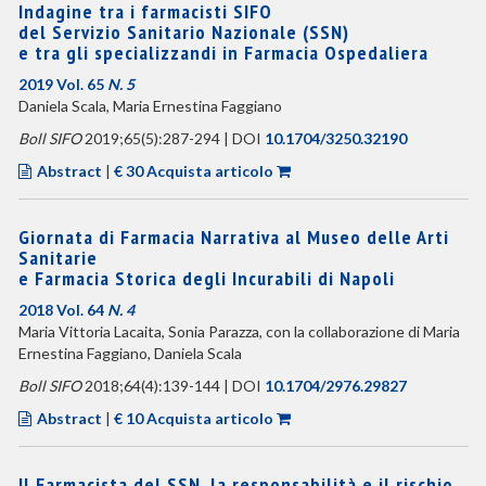
Indagine tra i farmacisti SIFO
del Servizio Sanitario Nazionale (SSN)
e tra gli specializzandi in Farmacia Ospedaliera
2019 Vol. 65
N. 5
Daniela Scala, Maria Ernestina Faggiano
Boll SIFO
2019;65(5):287-294 | DOI
10.1704/3250.32190
Abstract
|
€ 30 Acquista articolo
Giornata di Farmacia Narrativa al Museo delle Arti
Sanitarie
e Farmacia Storica degli Incurabili di Napoli
2018 Vol. 64
N. 4
Maria Vittoria Lacaita, Sonia Parazza, con la collaborazione di Maria
Ernestina Faggiano, Daniela Scala
Boll SIFO
2018;64(4):139-144 | DOI
10.1704/2976.29827
Abstract
|
€ 10 Acquista articolo
Il Farmacista del SSN, la responsabilità e il rischio