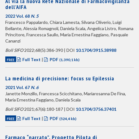
Al via la nuova Rete Nazionale di Farmacovigilanza
dell’AIFA
2022 Vol. 68
N. 5
Francesco Pappalardo, Chiara Lamesta, Silvana Oliverio, Luigi
Bellante, Alessia Romagnoli, Daniela Scala, Angelica Listro, Romana
Princitore, Francesca Saullo, Maria Ernestina Faggiano, Pasquale
Cananzi
Boll SIFO
2022;68(5):386-390 | DOI
10.1704/3915.38988
Full Text
|
PDF
FREE
(1.390,1 kb)
La medicina di precisione: focus su Epilessia
2021 Vol. 67
N. 6
Janette Monzillo, Francesca Scicchitano, Mariarosanna De Fina,
Maria Ernestina Faggiano, Daniela Scala
Boll SIFO
2021;67(6):180-187 | DOI
10.1704/3756.37401
Full Text
|
PDF
FREE
(524,4 kb)
Farmaco “narrato”. Progetto Pilota di