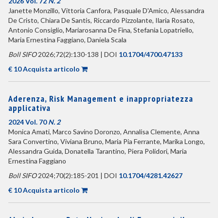
2026 Vol. 72
N. 2
Janette Monzillo, Vittoria Canfora, Pasquale D'Amico, Alessandra
De Cristo, Chiara De Santis, Riccardo Pizzolante, Ilaria Rosato,
Antonio Consiglio, Mariarosanna De Fina, Stefania Lopatriello,
Maria Ernestina Faggiano, Daniela Scala
Boll SIFO
2026;72(2):130-138 | DOI
10.1704/4700.47133
€ 10 Acquista articolo
Aderenza, Risk Management e inappropriatezza
applicativa
2024 Vol. 70
N. 2
Monica Amati, Marco Savino Doronzo, Annalisa Clemente, Anna
Sara Convertino, Viviana Bruno, Maria Pia Ferrante, Marika Longo,
Alessandra Guida, Donatella Tarantino, Piera Polidori, Maria
Ernestina Faggiano
Boll SIFO
2024;70(2):185-201 | DOI
10.1704/4281.42627
€ 10 Acquista articolo