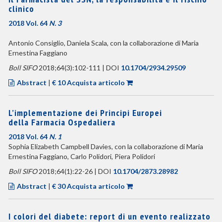
clinico
2018 Vol. 64
N. 3
Antonio Consiglio, Daniela Scala, con la collaborazione di Maria
Ernestina Faggiano
Boll SIFO
2018;64(3):102-111 | DOI
10.1704/2934.29509
Abstract
|
€ 10 Acquista articolo
L’implementazione dei Principi Europei
della Farmacia Ospedaliera
2018 Vol. 64
N. 1
Sophia Elizabeth Campbell Davies, con la collaborazione di Maria
Ernestina Faggiano, Carlo Polidori, Piera Polidori
Boll SIFO
2018;64(1):22-26 | DOI
10.1704/2873.28982
Abstract
|
€ 30 Acquista articolo
I colori del diabete: report di un evento realizzato