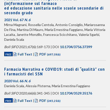
(in)formazione sul farmaco
ed educazione sanitaria nelle scuole secondarie di
secondo grado
2021 Vol. 67
N. 6
Mirna Magnani, Rossella Centola, Antonio Consiglio, Mariarosanna
De Fina, Martina Di Mauro, Maria Ernestina Faggiano, Maria Vittoria
Lacaita, Janette Monzillo, Francesca Scicchitano, Valeria Sgarbi,
Daniela Scala
Boll SIFO
2021;67(6):169-173 | DOI
10.1704/3756.37399
Full Text
|
PDF
FREE
(697,0 kb)
Farmacia Narrativa e COVID19: studi di “qualità” con
i farmacisti del SSN
2020 Vol. 66
N. 6
Daniela Scala, Alessia Pisterna, Maria Ernestina Faggiano
Boll SIFO
2020;66(6):341-345 | DOI
10.1704/3529.35176
Full Text
|
PDF
FREE
(245,2 kb)