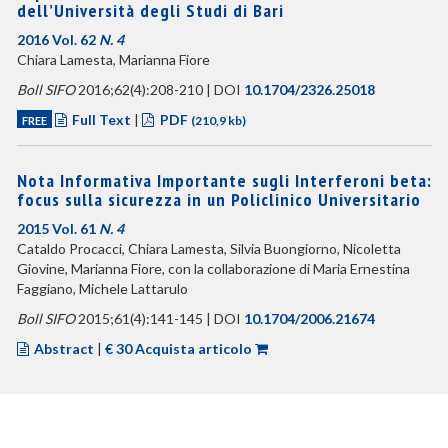
dell’Università degli Studi di Bari
2016 Vol. 62
N. 4
Chiara Lamesta, Marianna Fiore
Boll SIFO
2016;62(4):208-210 | DOI
10.1704/2326.25018
Full Text
|
PDF
FREE
(210,9 kb)
Nota Informativa Importante sugli Interferoni beta:
focus sulla sicurezza in un Policlinico Universitario
2015 Vol. 61
N. 4
Cataldo Procacci, Chiara Lamesta, Silvia Buongiorno, Nicoletta
Giovine, Marianna Fiore, con la collaborazione di Maria Ernestina
Faggiano, Michele Lattarulo
Boll SIFO
2015;61(4):141-145 | DOI
10.1704/2006.21674
Abstract
|
€ 30 Acquista articolo