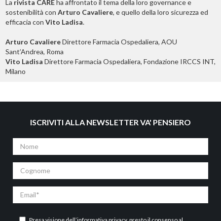
La
rivista CARE
ha affrontato il tema della loro governance e
sostenibilità con
Arturo Cavaliere
, e quello della loro sicurezza ed
efficacia con
Vito Ladisa
.
Arturo Cavaliere
Direttore Farmacia Ospedaliera, AOU
Sant’Andrea, Roma
Vito Ladisa
Direttore Farmacia Ospedaliera, Fondazione IRCCS INT,
Milano
ISCRIVITI ALLA NEWSLETTER VA' PENSIERO
Nome
Cognome
Email
Presa visione dell’
informativa privacy
, presto il consenso al