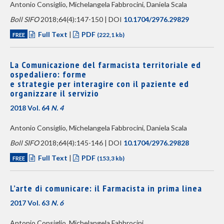
Antonio Consiglio, Michelangela Fabbrocini, Daniela Scala
Boll SIFO
2018;64(4):147-150 | DOI
10.1704/2976.29829
Full Text
|
PDF
FREE
(222,1 kb)
La Comunicazione del farmacista territoriale ed
ospedaliero: forme
e strategie per interagire con il paziente ed
organizzare il servizio
2018 Vol. 64
N. 4
Antonio Consiglio, Michelangela Fabbrocini, Daniela Scala
Boll SIFO
2018;64(4):145-146 | DOI
10.1704/2976.29828
Full Text
|
PDF
FREE
(153,3 kb)
L’arte di comunicare: il Farmacista in prima linea
2017 Vol. 63
N. 6
Antonio Consiglio, Michelangela Fabbrocini