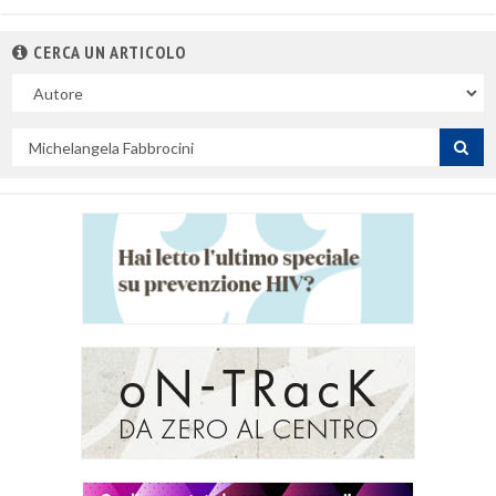
CERCA UN ARTICOLO
Nel
campo
Cerca
per
titolo