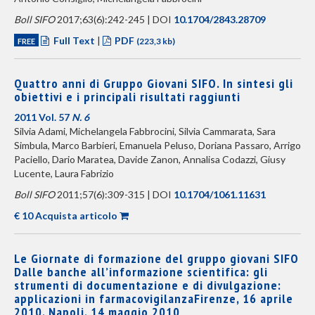
Boll SIFO
2017;63(6):242-245 | DOI
10.1704/2843.28709
Full Text
|
PDF
FREE
(223,3 kb)
Quattro anni di Gruppo Giovani SIFO. In sintesi gli
obiettivi e i principali risultati raggiunti
2011 Vol. 57
N. 6
Silvia Adami, Michelangela Fabbrocini, Silvia Cammarata, Sara
Simbula, Marco Barbieri, Emanuela Peluso, Doriana Passaro, Arrigo
Paciello, Dario Maratea, Davide Zanon, Annalisa Codazzi, Giusy
Lucente, Laura Fabrizio
Boll SIFO
2011;57(6):309-315 | DOI
10.1704/1061.11631
€ 10 Acquista articolo
Le Giornate di formazione del gruppo giovani SIFO
Dalle banche all’informazione scientifica: gli
strumenti di documentazione e di divulgazione:
applicazioni in farmacovigilanzaFirenze, 16 aprile
2010, Napoli, 14 maggio 2010