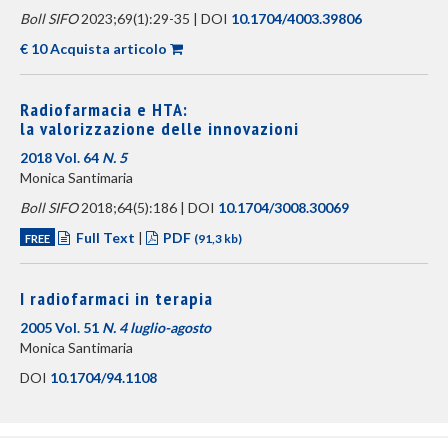
Boll SIFO
2023;69(1):29-35 | DOI
10.1704/4003.39806
€ 10 Acquista articolo
Radiofarmacia e HTA:
la valorizzazione delle innovazioni
2018 Vol. 64
N. 5
Monica Santimaria
Boll SIFO
2018;64(5):186 | DOI
10.1704/3008.30069
Full Text
|
PDF
FREE
(91,3 kb)
I radiofarmaci in terapia
2005 Vol. 51
N. 4 luglio-agosto
Monica Santimaria
DOI
10.1704/94.1108