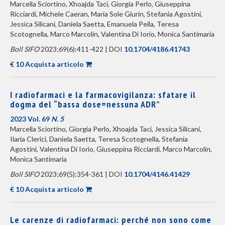
Marcella Sciortino, Xhoajda Taci, Giorgia Perlo, Giuseppina
Ricciardi, Michele Caeran, Maria Sole Giurin, Stefania Agostini,
Jessica Silicani, Daniela Saetta, Emanuela Peila, Teresa
Scotognella, Marco Marcolin, Valentina Di Iorio, Monica Santimaria
Boll SIFO
2023;69(6):411-422 | DOI
10.1704/4186.41743
€ 10 Acquista articolo
I radiofarmaci e la farmacovigilanza: sfatare il
dogma del “bassa dose=nessuna ADR”
2023 Vol. 69
N. 5
Marcella Sciortino, Giorgia Perlo, Xhoajda Taci, Jessica Silicani,
Ilaria Clerici, Daniela Saetta, Teresa Scotognella, Stefania
Agostini, Valentina Di Iorio, Giuseppina Ricciardi, Marco Marcolin,
Monica Santimaria
Boll SIFO
2023;69(5):354-361 | DOI
10.1704/4146.41429
€ 10 Acquista articolo
Le carenze di radiofarmaci: perché non sono come