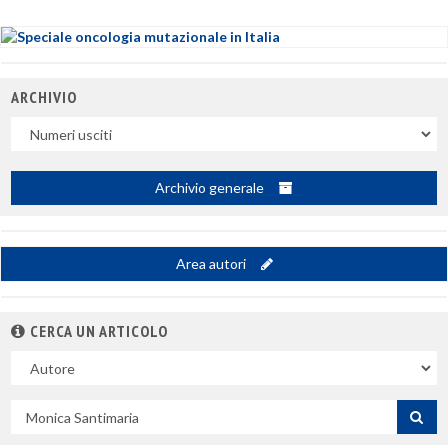
ARCHIVIO
Uscite
Archivio generale
Area autori
CERCA UN ARTICOLO
Nel
campo
Cerca
per