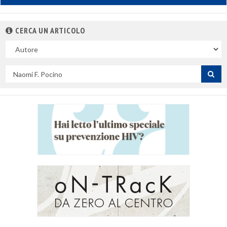
CERCA UN ARTICOLO
Nel
campo
Cerca
per
titolo