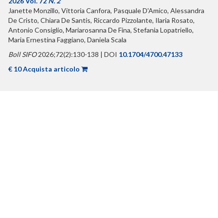
2026 Vol. 72
N. 2
Janette Monzillo, Vittoria Canfora, Pasquale D'Amico, Alessandra
De Cristo, Chiara De Santis, Riccardo Pizzolante, Ilaria Rosato,
Antonio Consiglio, Mariarosanna De Fina, Stefania Lopatriello,
Maria Ernestina Faggiano, Daniela Scala
Boll SIFO
2026;72(2):130-138 | DOI
10.1704/4700.47133
€ 10 Acquista articolo