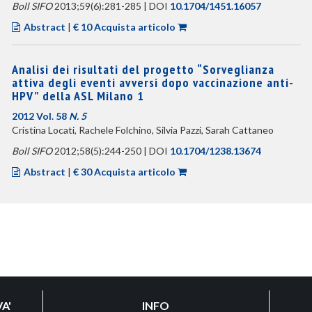
Boll SIFO
2013;59(6):281-285 | DOI
10.1704/1451.16057
Abstract
|
€ 10 Acquista articolo
Analisi dei risultati del progetto “Sorveglianza
attiva degli eventi avversi dopo vaccinazione anti-
HPV” della ASL Milano 1
2012 Vol. 58
N. 5
Cristina Locati, Rachele Folchino, Silvia Pazzi, Sarah Cattaneo
Boll SIFO
2012;58(5):244-250 | DOI
10.1704/1238.13674
Abstract
|
€ 30 Acquista articolo
A'
INFO