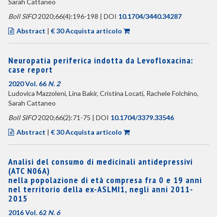
Sarah Cattaneo
Boll SIFO
2020;66(4):196-198 | DOI
10.1704/3440.34287
Abstract
|
€ 30 Acquista articolo
Neuropatia periferica indotta da Levofloxacina:
case report
2020 Vol. 66
N. 2
Ludovica Mazzoleni, Lina Bakir, Cristina Locati, Rachele Folchino,
Sarah Cattaneo
Boll SIFO
2020;66(2):71-75 | DOI
10.1704/3379.33546
Abstract
|
€ 30 Acquista articolo
Analisi del consumo di medicinali antidepressivi
(ATC N06A)
nella popolazione di età compresa fra 0 e 19 anni
nel territorio della ex-ASLMI1, negli anni 2011-
2015
2016 Vol. 62
N. 6