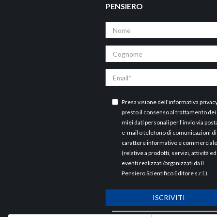
PENSIERO
Nome
Cognome
Email
Presa visione dell’
informativa privac
presto il consenso al trattamento dei
miei dati personali per l’invio via post
e-mail o telefono di comunicazioni di
carattere informativo e commercial
(relative a prodotti, servizi, attività ed
eventi realizzati/organizzati da Il
Pensiero Scientifico Editore s.r.l.).
ISCRIVITI