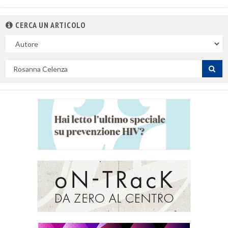
CERCA UN ARTICOLO
Nel
campo
Cerca
per
titolo