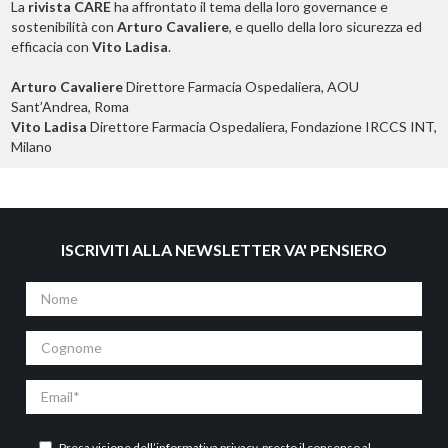
La
rivista CARE
ha affrontato il tema della loro governance e
sostenibilità con
Arturo Cavaliere
, e quello della loro sicurezza ed
efficacia con
Vito Ladisa
.
Arturo Cavaliere
Direttore Farmacia Ospedaliera, AOU
Sant’Andrea, Roma
Vito Ladisa
Direttore Farmacia Ospedaliera, Fondazione IRCCS INT,
Milano
ISCRIVITI ALLA NEWSLETTER VA' PENSIERO
Nome
Cognome
Email
Presa visione dell’
informativa privacy
, presto il consenso al