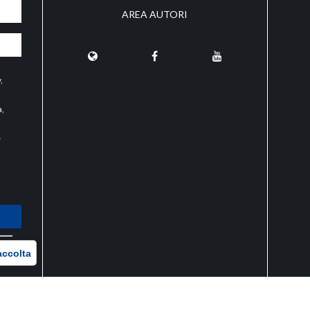
AREA AUTORI
y
,
a,
e
O
accolta