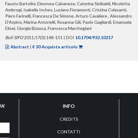
Fausto Bartolini, Eleonora Calvanese, Caterina Sinibaldi, Nicoletta
Ambrogi, Isabella Inches, Luciano Fioramonti, Cristina Colasanti,
Piero Farinelli, Francesca De Simone, Arturo Cavaliere , Alessandro
D’Arpino, Marina Antonelli, Rosanna Gili, Paolo Gagliardi, Emanuela
Elisei, Giorgia Bizzoca, Francesca Marchegiani
Boll SIFO
2011;57(3):148-151 | DOI
10.1704/932.10217
Abstract
|
€ 30 Acquista articolo
A'
INFO
CREDITS
CONTATTI