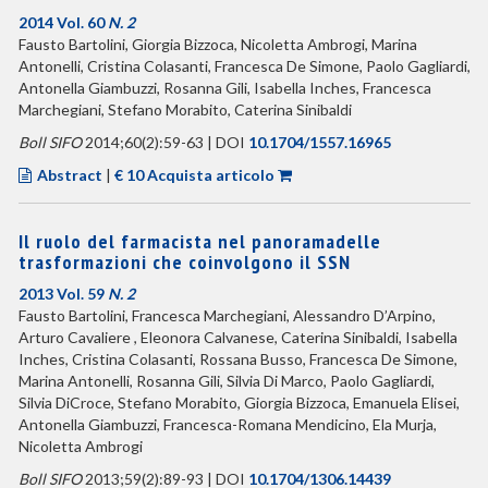
2014 Vol. 60
N. 2
Fausto Bartolini, Giorgia Bizzoca, Nicoletta Ambrogi, Marina
Antonelli, Cristina Colasanti, Francesca De Simone, Paolo Gagliardi,
Antonella Giambuzzi, Rosanna Gili, Isabella Inches, Francesca
Marchegiani, Stefano Morabito, Caterina Sinibaldi
Boll SIFO
2014;60(2):59-63 | DOI
10.1704/1557.16965
Abstract
|
€ 10 Acquista articolo
Il ruolo del farmacista nel panoramadelle
trasformazioni che coinvolgono il SSN
2013 Vol. 59
N. 2
Fausto Bartolini, Francesca Marchegiani, Alessandro D’Arpino,
Arturo Cavaliere , Eleonora Calvanese, Caterina Sinibaldi, Isabella
Inches, Cristina Colasanti, Rossana Busso, Francesca De Simone,
Marina Antonelli, Rosanna Gili, Silvia Di Marco, Paolo Gagliardi,
Silvia DiCroce, Stefano Morabito, Giorgia Bizzoca, Emanuela Elisei,
Antonella Giambuzzi, Francesca-Romana Mendicino, Ela Murja,
Nicoletta Ambrogi
Boll SIFO
2013;59(2):89-93 | DOI
10.1704/1306.14439