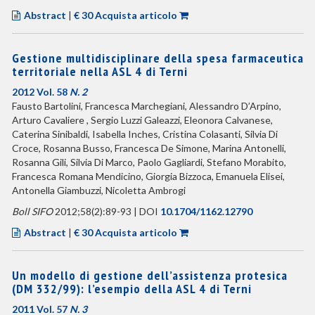
Abstract
|
€ 30 Acquista articolo
Gestione multidisciplinare della spesa farmaceutica
territoriale nella ASL 4 di Terni
2012 Vol. 58
N. 2
Fausto Bartolini, Francesca Marchegiani, Alessandro D’Arpino,
Arturo Cavaliere , Sergio Luzzi Galeazzi, Eleonora Calvanese,
Caterina Sinibaldi, Isabella Inches, Cristina Colasanti, Silvia Di
Croce, Rosanna Busso, Francesca De Simone, Marina Antonelli,
Rosanna Gili, Silvia Di Marco, Paolo Gagliardi, Stefano Morabito,
Francesca Romana Mendicino, Giorgia Bizzoca, Emanuela Elisei,
Antonella Giambuzzi, Nicoletta Ambrogi
Boll SIFO
2012;58(2):89-93 | DOI
10.1704/1162.12790
Abstract
|
€ 30 Acquista articolo
Un modello di gestione dell’assistenza protesica
(DM 332/99): l’esempio della ASL 4 di Terni
2011 Vol. 57
N. 3