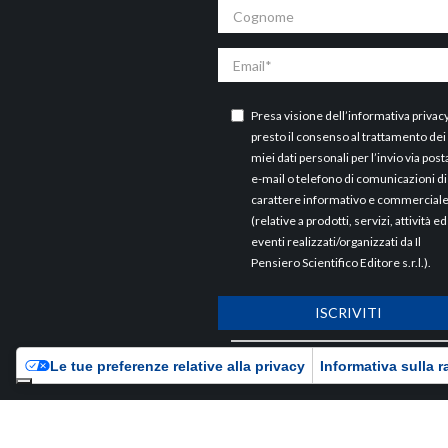
Cognome
Email
Presa visione dell’
informativa privac
presto il consenso al trattamento dei
miei dati personali per l’invio via post
e-mail o telefono di comunicazioni di
carattere informativo e commercial
(relative a prodotti, servizi, attività ed
eventi realizzati/organizzati da Il
Pensiero Scientifico Editore s.r.l.).
ISCRIVITI
ARCHIVI
Le tue preferenze relative alla privacy
Informativa sulla r