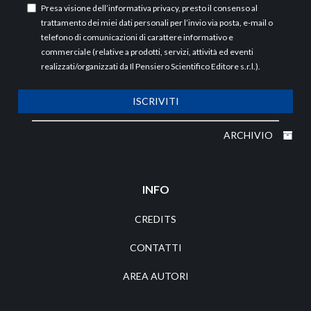
Presa visione dell’
informativa privacy
, presto il consenso al
trattamento dei miei dati personali per l’invio via posta, e-mail o
telefono di comunicazioni di carattere informativo e
commerciale (relative a prodotti, servizi, attività ed eventi
realizzati/organizzati da Il Pensiero Scientifico Editore s.r.l.).
ISCRIVITI
ARCHIVIO
INFO
CREDITS
CONTATTI
AREA AUTORI