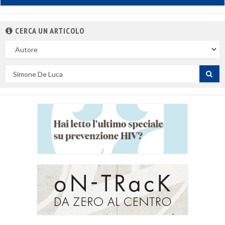
CERCA UN ARTICOLO
Nel
campo
Cerca
per
titolo