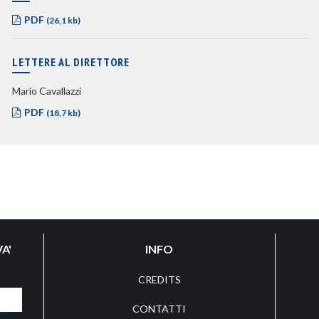
PDF
(26,1 kb)
LETTERE AL DIRETTORE
Mario Cavallazzi
PDF
(18,7 kb)
A'
INFO
CREDITS
CONTATTI