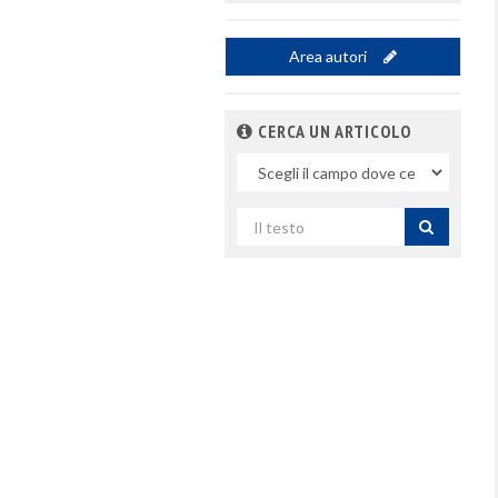
Area autori
CERCA UN ARTICOLO
Nel
campo
Cerca
per
titolo