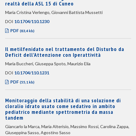
realtà della ASL 15 di Cuneo
Maria Cristina Verlengo, Giovanni Battista Mussetti
DOI
10.1704/110.1230
PDF
(83,4 kb)
Il metilfenidato nel trattamento del Disturbo da
Deficit dell'Attenzione con Iperattività
Maria Buccheri, Giuseppa Spoto, Maurizio Elia
DOI
10.1704/110.1231
PDF
(55,1 kb)
Monitoraggio della stabilità di una soluzione di
cloralio idrato usato come sedativo in ambito
pediatrico mediante spettrometria da massa
tandem
Giancarlo la Marca, Maria Alterisio, Massimo Rossi, Carolina Zappa,
Giuseppina Sasso, Agostino Sasso