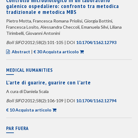
Controllo microbiologico in un laboratorio
galenico ospedaliero: confronto tra metodica
tradizionale e metodica MBS
Pietro Motta, Francesca Romana Priolisi, Giorgia Bottini,
Francesca Losito, Alessandra Checcoli, Emanuela Silvi, Liliana
Tirimbelli, Giovanni Antonini
Boll SIFO
2012;58(2):101-105 | DOI
10.1704/1162.12793
Abstract
|
€ 30 Acquista articolo
MEDICAL HUMANITIES
L’arte di guarire, guarire con l’arte
A cura di Daniela Scala
Boll SIFO
2012;58(2):106-109 | DOI
10.1704/1162.12794
€ 10 Acquista articolo
PAR FUERA