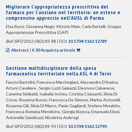
Migliorare l’appropriatezza prescrittiva del
farmaco per l’anziano nel territorio: un esteso e
comprensivo approccio nell’AUSL di Parma
Elsa Russi, Giovanna Negri, Vittorio Maio, Carla Bertelli, Gruppo
Appropriatezza Prescrittiva (GAP)
Boll SIFO
2012;58(2):83-88 | DOI
10.1704/1162.12789
Abstract
|
€ 30 Acquista articolo
Gestione multidisciplinare della spesa
farmaceutica territoriale nella ASL 4 di Terni
Fausto Bartolini, Francesca Marchegiani, Alessandro D’Arpino,
Arturo Cavaliere , Sergio Luzzi Galeazzi, Eleonora Calvanese,
Caterina Sinibaldi, Isabella Inches, Cristina Colasanti, Silvia Di
Croce, Rosanna Busso, Francesca De Simone, Marina Antonelli,
Rosanna Gili, Silvia Di Marco, Paolo Gagliardi, Stefano Morabito,
Francesca Romana Mendicino, Giorgia Bizzoca, Emanuela Elisei,
Antonella Giambuzzi, Nicoletta Ambrogi
Boll SIFO
2012;58(2):89-93 | DOI
10.1704/1162.12790