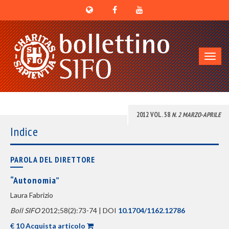
Toggl
navig
2012 VOL. 58
N. 2 MARZO-APRILE
Indice
PAROLA DEL DIRETTORE
“Autonomia”
Laura Fabrizio
Boll SIFO
2012;58(2):73-74 | DOI
10.1704/1162.12786
€ 10 Acquista articolo