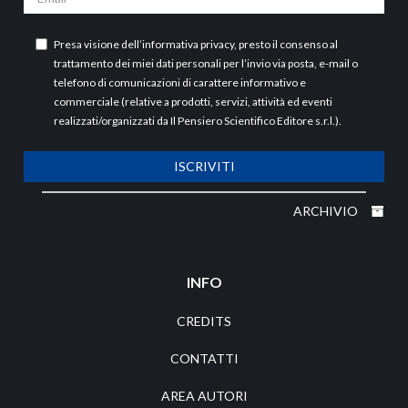
Presa visione dell’
informativa privacy
, presto il consenso al
trattamento dei miei dati personali per l’invio via posta, e-mail o
telefono di comunicazioni di carattere informativo e
commerciale (relative a prodotti, servizi, attività ed eventi
realizzati/organizzati da Il Pensiero Scientifico Editore s.r.l.).
ISCRIVITI
ARCHIVIO
INFO
CREDITS
CONTATTI
AREA AUTORI