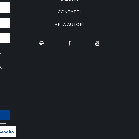
CONTATTI
AREA AUTORI
y
,
a,
e
O
accolta