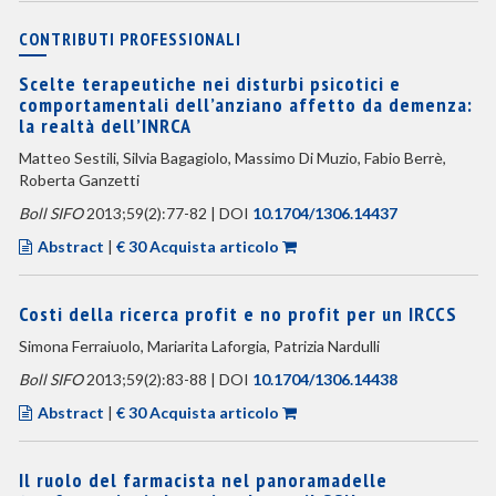
CONTRIBUTI PROFESSIONALI
Scelte terapeutiche nei disturbi psicotici e
comportamentali dell’anziano affetto da demenza:
la realtà dell’INRCA
Matteo Sestili, Silvia Bagagiolo, Massimo Di Muzio, Fabio Berrè,
Roberta Ganzetti
Boll SIFO
2013;59(2):77-82 | DOI
10.1704/1306.14437
Abstract
|
€ 30 Acquista articolo
Costi della ricerca profit e no profit per un IRCCS
Simona Ferraiuolo, Mariarita Laforgia, Patrizia Nardulli
Boll SIFO
2013;59(2):83-88 | DOI
10.1704/1306.14438
Abstract
|
€ 30 Acquista articolo
Il ruolo del farmacista nel panoramadelle