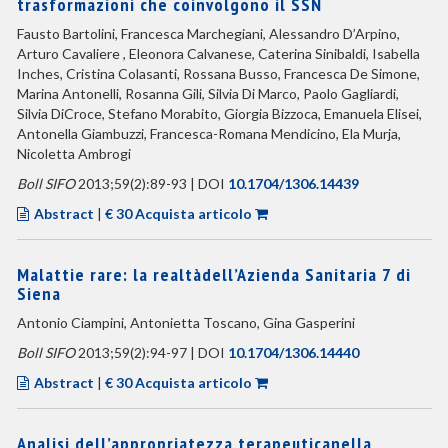
trasformazioni che coinvolgono il SSN
Fausto Bartolini, Francesca Marchegiani, Alessandro D’Arpino,
Arturo Cavaliere , Eleonora Calvanese, Caterina Sinibaldi, Isabella
Inches, Cristina Colasanti, Rossana Busso, Francesca De Simone,
Marina Antonelli, Rosanna Gili, Silvia Di Marco, Paolo Gagliardi,
Silvia DiCroce, Stefano Morabito, Giorgia Bizzoca, Emanuela Elisei,
Antonella Giambuzzi, Francesca-Romana Mendicino, Ela Murja,
Nicoletta Ambrogi
Boll SIFO
2013;59(2):89-93 | DOI
10.1704/1306.14439
Abstract
|
€ 30 Acquista articolo
Malattie rare: la realtàdell’Azienda Sanitaria 7 di
Siena
Antonio Ciampini, Antonietta Toscano, Gina Gasperini
Boll SIFO
2013;59(2):94-97 | DOI
10.1704/1306.14440
Abstract
|
€ 30 Acquista articolo
Analisi dell’appropriatezza terapeuticanella