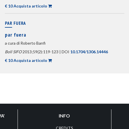
€ 10 Acquista articolo
PAR FUERA
par fuera
a cura di Roberto Banfi
Boll SIFO
2013;59(2):119-123 | DOI
10.1704/1306.14446
€ 10 Acquista articolo
A'
INFO
CREDITS