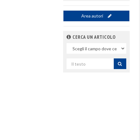
Area autori
CERCA UN ARTICOLO
Nel
campo
Cerca
per
titolo