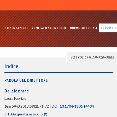
PRESENTAZIONE
COMITATO SCIENTIFICO
NORME EDITORIALI
SUBMISSI
2013 VOL. 59
N. 2 MARZO-APRILE
Indice
PAROLA DEL DIRETTORE
De-siderare
Laura Fabrizio
Boll SIFO
2013;59(2):71-72 | DOI
10.1704/1306.14434
€ 10 Acquista articolo