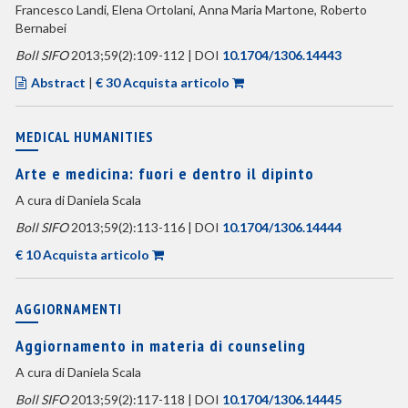
Francesco Landi, Elena Ortolani, Anna Maria Martone, Roberto
Bernabei
Boll SIFO
2013;59(2):109-112 | DOI
10.1704/1306.14443
Abstract
|
€ 30 Acquista articolo
MEDICAL HUMANITIES
Arte e medicina: fuori e dentro il dipinto
A cura di Daniela Scala
Boll SIFO
2013;59(2):113-116 | DOI
10.1704/1306.14444
€ 10 Acquista articolo
AGGIORNAMENTI
Aggiornamento in materia di counseling
A cura di Daniela Scala
Boll SIFO
2013;59(2):117-118 | DOI
10.1704/1306.14445