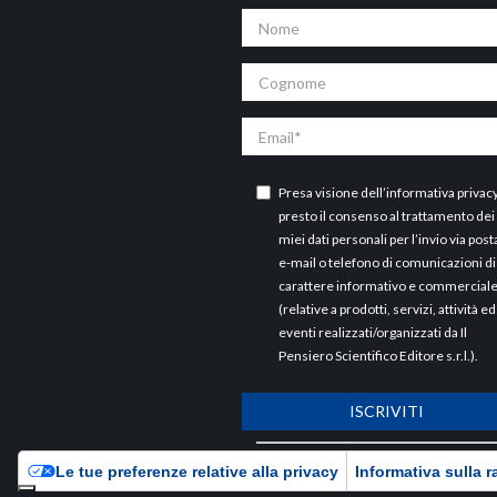
Nome
Cognome
Email
Presa visione dell’
informativa privac
presto il consenso al trattamento dei
miei dati personali per l’invio via post
e-mail o telefono di comunicazioni di
carattere informativo e commercial
(relative a prodotti, servizi, attività ed
eventi realizzati/organizzati da Il
Pensiero Scientifico Editore s.r.l.).
ISCRIVITI
ARCHIVI
Le tue preferenze relative alla privacy
Informativa sulla r