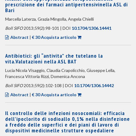
prescrizione dei farmaci antipertensivinella ASL di
Bari
Marcella Laterza, Grazia Mingolla, Angela Chielli
Boll SIFO
2013;59(2):98-101 | DOI
10.1704/1306.14441
Abstract
|
€ 30 Acquista articolo
Antibiotici: gli “antivita” che tutelano la
vita.Valutazioni nella ASL BAT
Lucia Nicola Visaggio, Claudia Crapolicchio, Giuseppe Lella,
Francesca Vittoria Rizzi, Domenica Ancona
Boll SIFO
2013;59(2):102-108 | DOI
10.1704/1306.14442
Abstract
|
€ 30 Acquista articolo
Il controllo delle infezioni nosocomiali: efficacia
dell’ipoclorito di sodioallo 0,1% nella disinfezione
a freddo delle superfici e dei piani di lavoro di
dispositivi medicinelle strutture ospedaliere