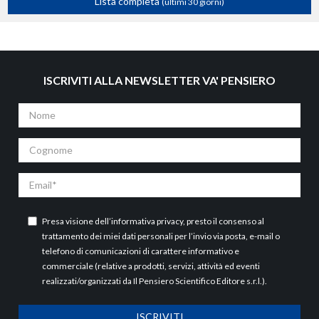
Lista completa
(ultimi 30 giorni)
ISCRIVITI ALLA NEWSLETTER VA' PENSIERO
Nome
Cognome
Email
Presa visione dell’
informativa privacy
, presto il consenso al
trattamento dei miei dati personali per l’invio via posta, e-mail o
telefono di comunicazioni di carattere informativo e
commerciale (relative a prodotti, servizi, attività ed eventi
realizzati/organizzati da Il Pensiero Scientifico Editore s.r.l.).
ISCRIVITI