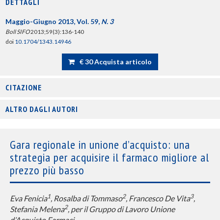
DETTAGLI
Maggio-Giugno 2013, Vol. 59,
N. 3
Boll SIFO
2013;59(3):136-140
doi
10.1704/1343.14946
€ 30 Acquista articolo
CITAZIONE
ALTRO DAGLI AUTORI
Gara regionale in unione d’acquisto: una
strategia per acquisire il farmaco migliore al
prezzo più basso
1
2
3
Eva Fenicia
, Rosalba di Tommaso
, Francesco De Vita
,
2
Stefania Melena
, per il Gruppo di Lavoro Unione
d’Acquisto Farmaci