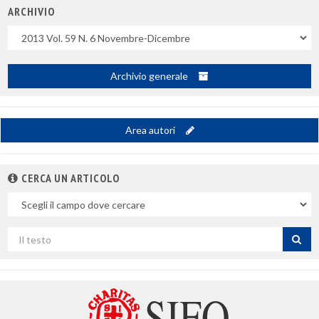
ARCHIVIO
Uscite
Archivio generale
Area autori
CERCA UN ARTICOLO
Nel
campo
Cerca
per
titolo