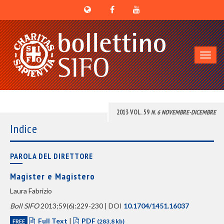
Toggl
navig
2013 VOL. 59
N. 6 NOVEMBRE-DICEMBRE
Indice
PAROLA DEL DIRETTORE
Magister e Magistero
Laura Fabrizio
Boll SIFO
2013;59(6):229-230 | DOI
10.1704/1451.16037
Full Text
|
PDF
FREE
(283,8 kb)