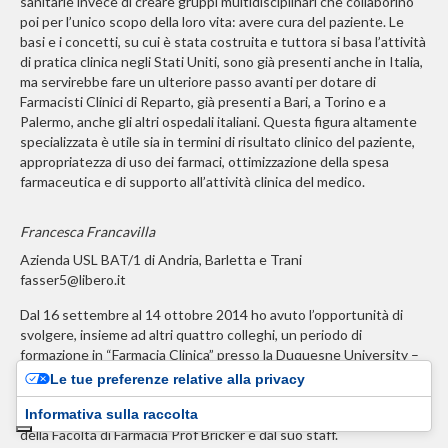
sanitarie invece di creare gruppi multidisciplinari che collaborino
poi per l’unico scopo della loro vita: avere cura del paziente. Le
basi e i concetti, su cui è stata costruita e tuttora si basa l’attività
di pratica clinica negli Stati Uniti, sono già presenti anche in Italia,
ma servirebbe fare un ulteriore passo avanti per dotare di
Farmacisti Clinici di Reparto, già presenti a Bari, a Torino e a
Palermo, anche gli altri ospedali italiani. Questa figura altamente
specializzata è utile sia in termini di risultato clinico del paziente,
appropriatezza di uso dei farmaci, ottimizzazione della spesa
farmaceutica e di supporto all’attività clinica del medico.
Francesca Francavilla
Azienda USL BAT/1 di Andria, Barletta e Trani
fasser5@libero.it
Dal 16 settembre al 14 ottobre 2014 ho avuto l’opportunità di
svolgere, insieme ad altri quattro colleghi, un periodo di
formazione in “Farmacia Clinica” presso la Duquesne University –
Mylan School of Pharmacy di Pittsburgh (Pennsylvania, USA)
Le tue preferenze relative alla privacy
nell’ambito di un Exchange Program sponsorizzato dalla SIFO.
Informativa sulla raccolta
Al nostro arrivo, siamo stati calorosamente accolti dal Preside
della Facoltà di Farmacia Prof Bricker e dal suo staff.