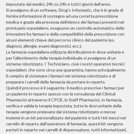
impostate dai medici, 24h su 24h e tutti i giorni dell’anno.
Si avvalgono di un software, Drug’s Informatic, che è in grado di
fornire informazioni di sostegno ad una corretta prescrizione
medica e grazie alla presenza dell’elenco dei farmaci presenti nel
prontuario ospedaliero, eseguono un controllo automatico delle
interazioni fra farmaci e della compatibilità della prescrizione con
alcuni elementi chiave del percorso clinico del paziente (es.
diagnosi, allergie, esami diagnostici, ecc.).
La farmacia ospedaliera utilizza la distribuzione in dose unitaria e
per l’allestimento della terapia individuale si avvalgono di un
sistema robotizzato. I Technicians, cioè i nostri operatori tecnici
ospedalieri, che sono circa una quarantina, hanno principalmente
il compito di sistemare i farmaci nel sistema robotizzato e di
preparare i carrelli della farmacia da portare in reparto.
Quindi il processo è il seguente: il medico prescrive i farmaci per
un paziente in reparto spesso con la consulenza del Clinical
Pharmacist attraverso il CPOE, lo Staff Pharmacist, in farmacia,
verifica e valida la terapia impostata, tutte le dosi unitarie della
terapia vengono prelevate dal sistema robotizzato e messe
insieme in un kit personalizzato del paziente e tutti i kit messi nel
carrello di reparto dall’operatore di farmacia; questi kit vengono
portati in reparto nei carrelli di dispensazione, tutti informatizzati,