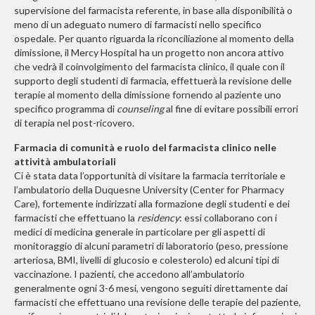
supervisione del farmacista referente, in base alla disponibilità o
meno di un adeguato numero di farmacisti nello specifico
ospedale. Per quanto riguarda la riconciliazione al momento della
dimissione, il Mercy Hospital ha un progetto non ancora attivo
che vedrà il coinvolgimento del farmacista clinico, il quale con il
supporto degli studenti di farmacia, effettuerà la revisione delle
terapie al momento della dimissione fornendo al paziente uno
specifico programma di
counseling
al fine di evitare possibili errori
di terapia nel post-ricovero.
Farmacia di comunità e ruolo del farmacista clinico nelle
attività ambulatoriali
Ci è stata data l’opportunità di visitare la farmacia territoriale e
l’ambulatorio della Duquesne University (Center for Pharmacy
Care), fortemente indirizzati alla formazione degli studenti e dei
farmacisti che effettuano la
residency
: essi collaborano con i
medici di medicina generale in particolare per gli aspetti di
monitoraggio di alcuni parametri di laboratorio (peso, pressione
arteriosa, BMI, livelli di glucosio e colesterolo) ed alcuni tipi di
vaccinazione. I pazienti, che accedono all’ambulatorio
generalmente ogni 3-6 mesi, vengono seguiti direttamente dai
farmacisti che effettuano una revisione delle terapie del paziente,