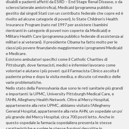
disabili e pazienti affetti da ESRD – End Stage Renal Disease, o da
sclerosi laterale amiotrofica), Medicaid (programma pubblico
gestito dai singoli Stati con un contributo federale che copre ed è
rivolto ad alcune categorie di poveri), lo State Children’s Health
Insurance Program (nato nel 1997 per assistere i bambini
rientranti in categorie di poveri non coperte da Medicaid) e
Military Health Care (programma pubblico federale di assistenza ai
militari e ai veterani). Il presidente Obama ha fatto molto per le
classi più povere finanziando maggiormente i programmi Medicaid
e Medicare.
Esistono ambulatori specifici come il Catholic Charities di
Pittsburgh, dove farmacisti, medici e infermieri lavorano come
volontari e aiutano i più poveri: qui il Farmacista Clinico ascolta il
paziente prima e dopo la visita medica, e discute col medico delle
varie problematiche.
Nello stato della Pennsylvania due sono le reti sanitarie più grandi
e importanti: la UPMC, University Pittsburgh Medical Care, e
l’AHN, Allegheny Health Network. Oltre al Mercy Hospital,
appartenente alla rete UPMC, abbiamo visitato l’Allegheny
General Hospital, appartenente alla rete AHN, un ospedale un po’
più grande del Mercy Hospital, circa 700 posti letto. Anche in
questo ospedale la farmacia ospedaliera presenta le stesse
caratteristiche e svolge le stesse funzioni descritte in