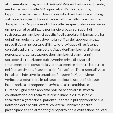
attivamente ai programmi di
stewardship
antibiotica verificando,
mediante i valori delle MIC riportati sull’antibiogramma,
l’appropriatezza prescrittiva di una lista di antibiotici e antifungini
sottoposti a specifiche restrizioni definite dalla Commissione
Terapeutica. Propone modifiche delle terapie qualora ravvisasse
un non corretto utilizzo e per far ciò si basa sui report di
resistenza agli antibiotici specifici dell’ospedale. Il farmacista ha,
quindi, un ruolo molto attivo nella verifica dell’appropriatezza
prescrittiva e nel cercare di limitare lo sviluppo di resistenze
correlato ad un non corretto utilizzo degli antibiotici di ultima
generazione. La valutazione degli antibiotici e antifungini
sottoposti a restrizione può avvenire prima di iniziare il
trattamento nel corso della giornata, mentre durante la notte o
nel fine settimana, in assenza del farmacista clinico specializzato
in malattie infettive, la terapia può essere iniziata e viene
verificata a posteriori. In tal caso, qualora la scelta risultasse
inappropriata, si propone lo
switch
ad altro antibiotico.
Durante il giro visita abbiamo potuto osservare la stretta
collaborazione del team multidisciplinare la cui
mission
è
focalizzata a garantire al paziente le terapie più appropriate e la
riduzione dei possibili effetti collaterali. Abbiamo potuto
partecipare anche ai meeting di reparto per la valutazione dei casi