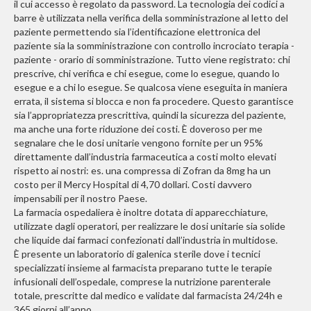
il cui accesso è regolato da password. La tecnologia dei codici a
barre è utilizzata nella verifica della somministrazione al letto del
paziente permettendo sia l’identificazione elettronica del
paziente sia la somministrazione con controllo incrociato terapia -
paziente - orario di somministrazione. Tutto viene registrato: chi
prescrive, chi verifica e chi esegue, come lo esegue, quando lo
esegue e a chi lo esegue. Se qualcosa viene eseguita in maniera
errata, il sistema si blocca e non fa procedere. Questo garantisce
sia l’appropriatezza prescrittiva, quindi la sicurezza del paziente,
ma anche una forte riduzione dei costi. È doveroso per me
segnalare che le dosi unitarie vengono fornite per un 95%
direttamente dall’industria farmaceutica a costi molto elevati
rispetto ai nostri: es. una compressa di Zofran da 8mg ha un
costo per il Mercy Hospital di 4,70 dollari. Costi davvero
impensabili per il nostro Paese.
La farmacia ospedaliera è inoltre dotata di apparecchiature,
utilizzate dagli operatori, per realizzare le dosi unitarie sia solide
che liquide dai farmaci confezionati dall’industria in multidose.
È presente un laboratorio di galenica sterile dove i tecnici
specializzati insieme al farmacista preparano tutte le terapie
infusionali dell’ospedale, comprese la nutrizione parenterale
totale, prescritte dal medico e validate dal farmacista 24/24h e
365 giorni all’anno.