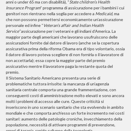
anni o under 65 ma con disabilità), “
State children’s Health
Insurance Program
” programma di assicurazione per i bambini i cui
genitori non rientrano nella soglia per accedere a
Medicaid
, ma
che non possono permettersi economicamente un’assicurazione
personale ed infine “
Veteran’s affair and Indian Health
Service”
assicurazione per i veterani e gli indiani d’America. La
maggior parte degli americani che lavorano usufruiscono delle
assicurazioni fornite dal datore di lavoro (anche se la copertura
assicurativa prima della riforma Obama era di tipo volontario, ossia
il datore di lavoro poteva scegliere di non fornirla o il lavoratore di
non accettarla); essa copre la maggior parte del premio
assicurativo mentre il lavoratore paga la restante quota del
premio.
Il Sistema Sanitario Americano presenta una serie di
problematiche tuttora irrisolte: la mancanza di un’agenzia
sanitaria centrale comporta una grande frammentazione, con
conseguenti costi di amministrazione molto elevati e sono ancora
molti i problemi di accesso alle cure. Queste criticità si
inseriscono in uno scenario sanitario che sta evolvendo in ambito
mondiale e che comporta anch’esso un forte incremento nei costi
sanitari: aumento delle patologie croniche, invecchiamento della
popolazione, necessità di attivare programmi di prevenzione,
errori di terapia, rapido sviluppo della tecnologia.