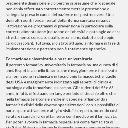
precedente dimissione e ciò perché si presume che l’ospedale
non abbia effettuato correttamente tutta la prestazione o
l’adeguata presa in carico del paziente nel post-ricovero. Uno
degli altri punti fondamentali della riforma sanitaria riguarda
l’attivazione dei programmi di prevenzione in particolare sulla
corretta alimentazione (riduzione dell’obesità e patologie ad essa
strettamente correlate quali ipertensione, diabete, patologie
cardiovascolari). Tuttavia, allo stato attuale, la riforma è in fase di
implementazione e pertanto non è totalmente operativa.
Formazione universitaria e post-universitaria
Il percorso formativo universitario in farmacia ha una durata di 6
anni. Rispetto a quello italiano, che è maggiormente focalizzato
alla formazione in chimica e in tecnologie farmaceutiche, quello
degli USA è maggiormente indirizzato agli aspetti di clinica e
patologia e alla formazione sul campo. Gli studenti del 5° e 6°
anno, infatti, effettuano un lungo periodo di tirocinio oltre che
nella farmacia territoriale anche in ospedale, affiancando i
farmacisti clinici delle diverse specializzazioni, con la possibilità di
partecipare attivamente al “giro visita” in reparto, potendo così
valutare i casi clinici direttamente con il medico ed il farmacista.
Per poter lavorare in farmacia ospedaliera come farmacista di
staff è sufficiente la laurea in farmacia, mentre per poter lavorare