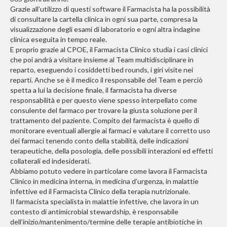
Grazie all’utilizzo di questi software il Farmacista ha la possibilità
di consultare la cartella clinica in ogni sua parte, compresa la
visualizzazione degli esami di laboratorio e ogni altra indagine
clinica eseguita in tempo reale.
E proprio grazie al CPOE, il Farmacista Clinico studia i casi clinici
che poi andrà a visitare insieme al Team multidisciplinare in
reparto, eseguendo i cosiddetti bed rounds, i giri visite nei
reparti. Anche se è il medico il responsabile del Team e perciò
spetta a lui la decisione finale, il farmacista ha diverse
responsabilità e per questo viene spesso interpellato come
consulente del farmaco per trovare la giusta soluzione per il
trattamento del paziente. Compito del farmacista è quello di
monitorare eventuali allergie ai farmaci e valutare il corretto uso
dei farmaci tenendo conto della stabilità, delle indicazioni
terapeutiche, della posologia, delle possibili interazioni ed effetti
collaterali ed indesiderati.
Abbiamo potuto vedere in particolare come lavora il Farmacista
Clinico in medicina interna, in medicina d’urgenza, in malattie
infettive ed il Farmacista Clinico della terapia nutrizionale.
Il farmacista specialista in malattie infettive, che lavora in un
contesto di antimicrobial stewardship, è responsabile
dell’inizio/mantenimento/termine delle terapie antibiotiche in