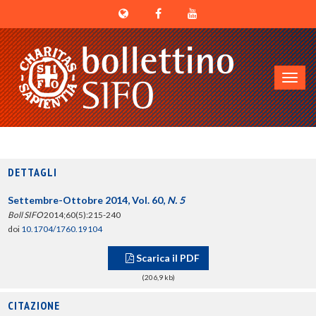
Toggl
navig
DETTAGLI
Settembre-Ottobre 2014, Vol. 60,
N. 5
Boll SIFO
2014;60(5):215-240
doi
10.1704/1760.19104
Scarica il PDF
(206,9 kb)
CITAZIONE