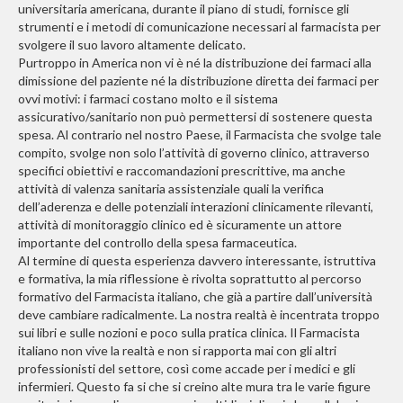
universitaria americana, durante il piano di studi, fornisce gli
strumenti e i metodi di comunicazione necessari al farmacista per
svolgere il suo lavoro altamente delicato.
Purtroppo in America non vi è né la distribuzione dei farmaci alla
dimissione del paziente né la distribuzione diretta dei farmaci per
ovvi motivi: i farmaci costano molto e il sistema
assicurativo/sanitario non può permettersi di sostenere questa
spesa. Al contrario nel nostro Paese, il Farmacista che svolge tale
compito, svolge non solo l’attività di governo clinico, attraverso
specifici obiettivi e raccomandazioni prescrittive, ma anche
attività di valenza sanitaria assistenziale quali la verifica
dell’aderenza e delle potenziali interazioni clinicamente rilevanti,
attività di monitoraggio clinico ed è sicuramente un attore
importante del controllo della spesa farmaceutica.
Al termine di questa esperienza davvero interessante, istruttiva
e formativa, la mia riflessione è rivolta soprattutto al percorso
formativo del Farmacista italiano, che già a partire dall’università
deve cambiare radicalmente. La nostra realtà è incentrata troppo
sui libri e sulle nozioni e poco sulla pratica clinica. Il Farmacista
italiano non vive la realtà e non si rapporta mai con gli altri
professionisti del settore, così come accade per i medici e gli
infermieri. Questo fa si che si creino alte mura tra le varie figure