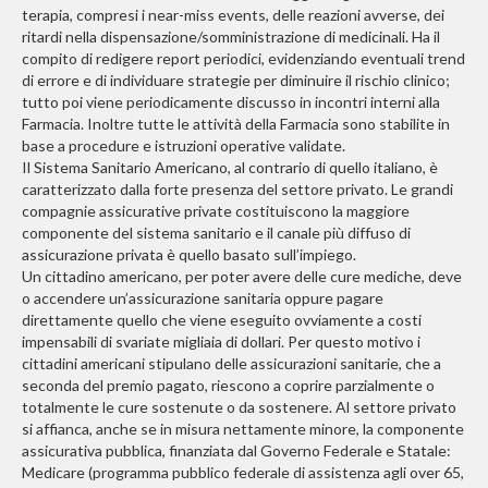
terapia, compresi i near-miss events, delle reazioni avverse, dei
ritardi nella dispensazione/somministrazione di medicinali. Ha il
compito di redigere report periodici, evidenziando eventuali trend
di errore e di individuare strategie per diminuire il rischio clinico;
tutto poi viene periodicamente discusso in incontri interni alla
Farmacia. Inoltre tutte le attività della Farmacia sono stabilite in
base a procedure e istruzioni operative validate.
Il Sistema Sanitario Americano, al contrario di quello italiano, è
caratterizzato dalla forte presenza del settore privato. Le grandi
compagnie assicurative private costituiscono la maggiore
componente del sistema sanitario e il canale più diffuso di
assicurazione privata è quello basato sull’impiego.
Un cittadino americano, per poter avere delle cure mediche, deve
o accendere un’assicurazione sanitaria oppure pagare
direttamente quello che viene eseguito ovviamente a costi
impensabili di svariate migliaia di dollari. Per questo motivo i
cittadini americani stipulano delle assicurazioni sanitarie, che a
seconda del premio pagato, riescono a coprire parzialmente o
totalmente le cure sostenute o da sostenere. Al settore privato
si affianca, anche se in misura nettamente minore, la componente
assicurativa pubblica, finanziata dal Governo Federale e Statale:
Medicare (programma pubblico federale di assistenza agli over 65,