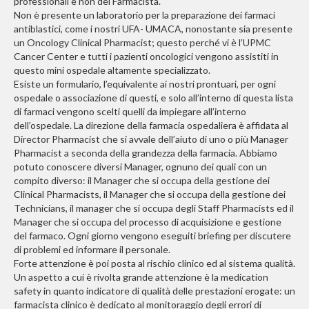
professionali e non del Farmacista.
Non è presente un laboratorio per la preparazione dei farmaci
antiblastici, come i nostri UFA- UMACA, nonostante sia presente
un Oncology Clinical Pharmacist; questo perché vi è l’UPMC
Cancer Center e tutti i pazienti oncologici vengono assistiti in
questo mini ospedale altamente specializzato.
Esiste un formulario, l’equivalente ai nostri prontuari, per ogni
ospedale o associazione di questi, e solo all’interno di questa lista
di farmaci vengono scelti quelli da impiegare all’interno
dell’ospedale. La direzione della farmacia ospedaliera è affidata al
Director Pharmacist che si avvale dell’aiuto di uno o più Manager
Pharmacist a seconda della grandezza della farmacia. Abbiamo
potuto conoscere diversi Manager, ognuno dei quali con un
compito diverso: il Manager che si occupa della gestione dei
Clinical Pharmacists, il Manager che si occupa della gestione dei
Technicians, il manager che si occupa degli Staff Pharmacists ed il
Manager che si occupa del processo di acquisizione e gestione
del farmaco. Ogni giorno vengono eseguiti briefing per discutere
di problemi ed informare il personale.
Forte attenzione è poi posta al rischio clinico ed al sistema qualità.
Un aspetto a cui è rivolta grande attenzione è la medication
safety in quanto indicatore di qualità delle prestazioni erogate: un
farmacista clinico è dedicato al monitoraggio degli errori di