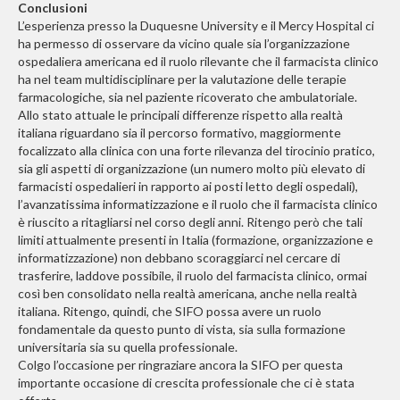
Conclusioni
L’esperienza presso la Duquesne University e il Mercy Hospital ci
ha permesso di osservare da vicino quale sia l’organizzazione
ospedaliera americana ed il ruolo rilevante che il farmacista clinico
ha nel team multidisciplinare per la valutazione delle terapie
farmacologiche, sia nel paziente ricoverato che ambulatoriale.
Allo stato attuale le principali differenze rispetto alla realtà
italiana riguardano sia il percorso formativo, maggiormente
focalizzato alla clinica con una forte rilevanza del tirocinio pratico,
sia gli aspetti di organizzazione (un numero molto più elevato di
farmacisti ospedalieri in rapporto ai posti letto degli ospedali),
l’avanzatissima informatizzazione e il ruolo che il farmacista clinico
è riuscito a ritagliarsi nel corso degli anni. Ritengo però che tali
limiti attualmente presenti in Italia (formazione, organizzazione e
informatizzazione) non debbano scoraggiarci nel cercare di
trasferire, laddove possibile, il ruolo del farmacista clinico, ormai
così ben consolidato nella realtà americana, anche nella realtà
italiana. Ritengo, quindi, che SIFO possa avere un ruolo
fondamentale da questo punto di vista, sia sulla formazione
universitaria sia su quella professionale.
Colgo l’occasione per ringraziare ancora la SIFO per questa
importante occasione di crescita professionale che ci è stata