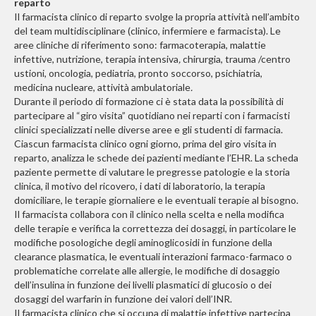
reparto
Il farmacista clinico di reparto svolge la propria attività nell’ambito
del team multidisciplinare (clinico, infermiere e farmacista). Le
aree cliniche di riferimento sono: farmacoterapia, malattie
infettive, nutrizione, terapia intensiva
,
chirurgia, trauma /centro
ustioni, oncologia, pediatria, pronto soccorso, psichiatria,
medicina nucleare, attività ambulatoriale
.
Durante il periodo di formazione ci è stata data la possibilità di
partecipare al “giro visita” quotidiano nei reparti con i farmacisti
clinici specializzati nelle diverse aree e gli studenti di farmacia.
Ciascun farmacista clinico ogni giorno, prima del giro visita in
reparto, analizza le schede dei pazienti mediante l’EHR. La scheda
paziente permette di valutare le pregresse patologie e la storia
clinica, il motivo del ricovero, i dati di laboratorio, la terapia
domiciliare, le terapie giornaliere e le eventuali terapie al bisogno.
Il farmacista collabora con il clinico nella scelta e nella modifica
delle terapie e verifica la correttezza dei dosaggi, in particolare le
modifiche posologiche degli aminoglicosidi in funzione della
clearance plasmatica, le eventuali interazioni farmaco-farmaco o
problematiche correlate alle allergie, le modifiche di dosaggio
dell’insulina in funzione dei livelli plasmatici di glucosio o dei
dosaggi del warfarin in funzione dei valori dell’INR.
Il farmacista clinico che si occupa di malattie infettive partecipa