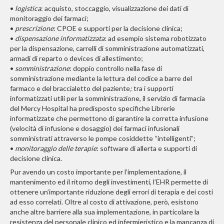
•
logistica
: acquisto, stoccaggio, visualizzazione dei dati di
monitoraggio dei farmaci;
•
prescrizione
: CPOE e supporti per la decisione clinica;
•
dispensazione informatizzata
: ad esempio sistema robotizzato
per la dispensazione, carrelli di somministrazione automatizzati,
armadi di reparto o devices di allestimento;
•
somministrazione
:
doppio controllo nella fase di
somministrazione mediante la lettura del codice a barre del
farmaco e del braccialetto del paziente
;
tra i supporti
informatizzati utili per la somministrazione, il servizio di farmacia
del Mercy Hospital ha predisposto specifiche Librerie
informatizzate che permettono di garantire la corretta infusione
(velocità di infusione e dosaggio) dei farmaci infusionali
somministrati attraverso le pompe cosiddette “intelligenti”;
•
monitoraggio delle terapie
:
software di allerta e supporti di
decisione clinica.
Pur avendo un costo importante per l’implementazione, il
mantenimento ed il ritorno degli investimenti, l’EHR permette di
ottenere un’importante riduzione degli errori di terapia e dei costi
ad esso correlati. Oltre al costo di attivazione, però, esistono
anche altre barriere alla sua implementazione, in particolare la
resistenza del personale clinico ed infermieristico e la mancanza di