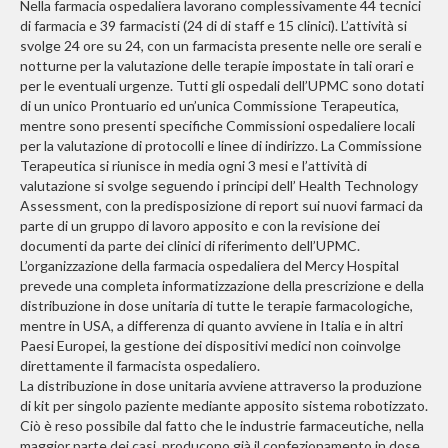
Nella farmacia ospedaliera lavorano complessivamente 44 tecnici
di farmacia e 39 farmacisti (24 di di staff e 15 clinici). L’attività si
svolge 24 ore su 24, con un farmacista presente nelle ore serali e
notturne per la valutazione delle terapie impostate in tali orari e
per le eventuali urgenze. Tutti gli ospedali dell’UPMC sono dotati
di un unico Prontuario ed un’unica Commissione Terapeutica,
mentre sono presenti specifiche Commissioni ospedaliere locali
per la valutazione di protocolli e linee di indirizzo. La Commissione
Terapeutica si riunisce in media ogni 3 mesi e l’attività di
valutazione si svolge seguendo i principi dell’ Health Technology
Assessment, con la predisposizione di report sui nuovi farmaci da
parte di un gruppo di lavoro apposito e con la revisione dei
documenti da parte dei clinici di riferimento dell’UPMC.
L’organizzazione della farmacia ospedaliera del Mercy Hospital
prevede una completa informatizzazione della prescrizione e della
distribuzione in dose unitaria di tutte le terapie farmacologiche,
mentre in USA, a differenza di quanto avviene in Italia e in altri
Paesi Europei, la gestione dei dispositivi medici non coinvolge
direttamente il farmacista ospedaliero.
La distribuzione in dose unitaria avviene attraverso la produzione
di kit per singolo paziente mediante apposito sistema robotizzato.
Ciò è reso possibile dal fatto che le industrie farmaceutiche, nella
maggior parte dei casi, producono già il confezionamento in dose