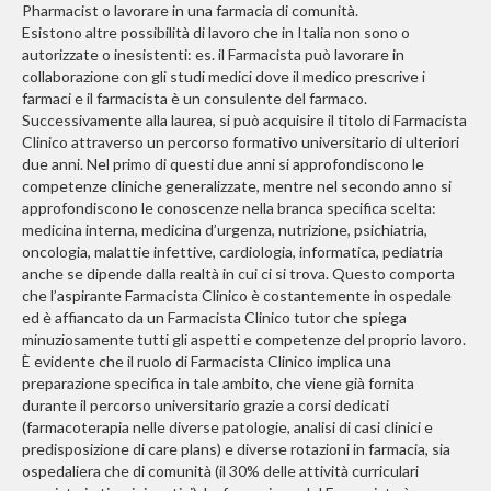
Pharmacist o lavorare in una farmacia di comunità.
Esistono altre possibilità di lavoro che in Italia non sono o
autorizzate o inesistenti: es. il Farmacista può lavorare in
collaborazione con gli studi medici dove il medico prescrive i
farmaci e il farmacista è un consulente del farmaco.
Successivamente alla laurea, si può acquisire il titolo di Farmacista
Clinico attraverso un percorso formativo universitario di ulteriori
due anni. Nel primo di questi due anni si approfondiscono le
competenze cliniche generalizzate, mentre nel secondo anno si
approfondiscono le conoscenze nella branca specifica scelta:
medicina interna, medicina d’urgenza, nutrizione, psichiatria,
oncologia, malattie infettive, cardiologia, informatica, pediatria
anche se dipende dalla realtà in cui ci si trova. Questo comporta
che l’aspirante Farmacista Clinico è costantemente in ospedale
ed è affiancato da un Farmacista Clinico tutor che spiega
minuziosamente tutti gli aspetti e competenze del proprio lavoro.
È evidente che il ruolo di Farmacista Clinico implica una
preparazione specifica in tale ambito, che viene già fornita
durante il percorso universitario grazie a corsi dedicati
(farmacoterapia nelle diverse patologie, analisi di casi clinici e
predisposizione di care plans) e diverse rotazioni in farmacia, sia
ospedaliera che di comunità (il 30% delle attività curriculari