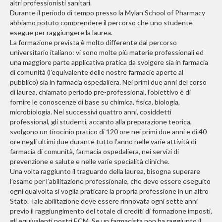
altri professionisti sanitari.
Durante il periodo di tempo presso la Mylan School of Pharmacy
abbiamo potuto comprendere il percorso che uno studente
esegue per raggiungere la laurea.
La formazione prevista è molto differente dal percorso
universitario italiano: vi sono molte più materie professionali ed
una maggiore parte applicativa pratica da svolgere sia in farmacia
di comunità (l’equivalente delle nostre farmacie aperte al
pubblico) sia in farmacia ospedaliera. Nei primi due anni del corso
di laurea, chiamato periodo pre-professional, l’obiettivo è di
fornire le conoscenze di base su chimica, fisica, biologia,
microbiologia. Nei successivi quattro anni, cosiddetti
professional, gli studenti, accanto alla preparazione teorica,
svolgono un tirocinio pratico di 120 ore nei primi due anni e di 40
ore negli ultimi due durante tutto l’anno nelle varie attività di
farmacia di comunità, farmacia ospedaliera, nei servizi di
prevenzione e salute e nelle varie specialità cliniche.
Una volta raggiunto il traguardo della laurea, bisogna superare
l’esame per l’abilitazione professionale, che deve essere eseguito
ogni qualvolta si voglia praticare la propria professione in un altro
Stato. Tale abilitazione deve essere rinnovata ogni sette anni
previo il raggiungimento del totale di crediti di formazione imposti,
gli equivalenti nostri ECM. Se un farmacista non ha raggiunto il