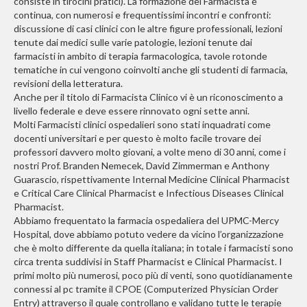
consiste in tirocini pratici). La formazione del Farmacista è
continua, con numerosi e frequentissimi incontri e confronti:
discussione di casi clinici con le altre figure professionali, lezioni
tenute dai medici sulle varie patologie, lezioni tenute dai
farmacisti in ambito di terapia farmacologica, tavole rotonde
tematiche in cui vengono coinvolti anche gli studenti di farmacia,
revisioni della letteratura.
Anche per il titolo di Farmacista Clinico vi è un riconoscimento a
livello federale e deve essere rinnovato ogni sette anni.
Molti Farmacisti clinici ospedalieri sono stati inquadrati come
docenti universitari e per questo è molto facile trovare dei
professori davvero molto giovani, a volte meno di 30 anni, come i
nostri Prof. Branden Nemecek, David Zimmerman e Anthony
Guarascio, rispettivamente Internal Medicine Clinical Pharmacist
e Critical Care Clinical Pharmacist e Infectious Diseases Clinical
Pharmacist.
Abbiamo frequentato la farmacia ospedaliera del UPMC-Mercy
Hospital, dove abbiamo potuto vedere da vicino l’organizzazione
che è molto differente da quella italiana; in totale i farmacisti sono
circa trenta suddivisi in Staff Pharmacist e Clinical Pharmacist. I
primi molto più numerosi, poco più di venti, sono quotidianamente
connessi al pc tramite il CPOE (Computerized Physician Order
Entry) attraverso il quale controllano e validano tutte le terapie