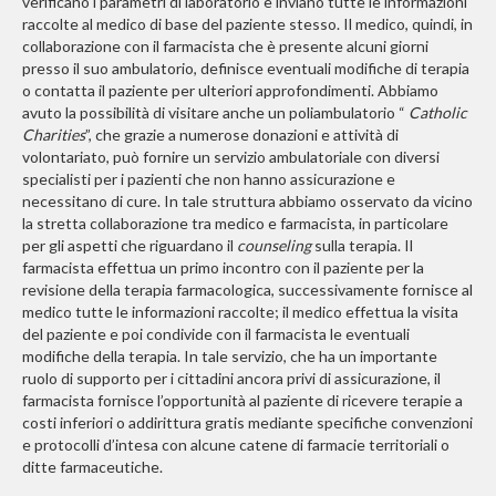
verificano i parametri di laboratorio e inviano tutte le informazioni
raccolte al medico di base del paziente stesso. Il medico, quindi, in
collaborazione con il farmacista che è presente alcuni giorni
presso il suo ambulatorio, definisce eventuali modifiche di terapia
o contatta il paziente per ulteriori approfondimenti. Abbiamo
avuto la possibilità di visitare anche un poliambulatorio “
Catholic
Charities
”, che grazie a numerose donazioni e attività di
volontariato, può fornire un servizio ambulatoriale con diversi
specialisti per i pazienti che non hanno assicurazione e
necessitano di cure. In tale struttura abbiamo osservato da vicino
la stretta collaborazione tra medico e farmacista, in particolare
per gli aspetti che riguardano il
counseling
sulla terapia. Il
farmacista effettua un primo incontro con il paziente per la
revisione della terapia farmacologica, successivamente fornisce al
medico tutte le informazioni raccolte; il medico effettua la visita
del paziente e poi condivide con il farmacista le eventuali
modifiche della terapia. In tale servizio, che ha un importante
ruolo di supporto per i cittadini ancora privi di assicurazione, il
farmacista fornisce l’opportunità al paziente di ricevere terapie a
costi inferiori o addirittura gratis mediante specifiche convenzioni
e protocolli d’intesa con alcune catene di farmacie territoriali o
ditte farmaceutiche.