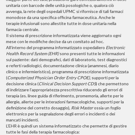
unitaria con barcode delle unità posologiche o, qualora ciò
avvenga, la rete degli ospedali UPMC si rifornisce di tali farmaci
monodose da una specifica officina farmaceutica. Anche le
terapie infusionali sono allestite tutte in dose unitaria nella
farmacia centrale.
Il sistema di prescrizione informatizzata viene aggiornato ogni
mese con le modifiche decise da un comitato ad hoc.
All’interno del programma informatizzato ospedaliero
Electronic
Health Record System (EHR)
sono presenti tutte le informazioni
sul paziente: dati demografici, dati di laboratorio, test diagnostici
e referti radiologici, documentazione clinica (anamnesi, diario
clinico e infermieristico), programma di prescrizione informatizzata
(
Computerized Physician Order Entry CPOE),
supporti per la
decisione clinica (
Clinical Decision Support CDS
) che permettono
di indirizzare l’appropriatezza prescrittiva riducendo gli errori di
terapia (es. linee guida di riferimento, promemoria, allerte per le
allergie, allerte per le interazioni farmacologiche, supporti per la
definizione del corretto dosaggio),
Risk Master
ossia un foglio
elettronico per la segnalazione degli errori o incidenti o dei
mancati incidenti.
L’EHR è quindi un sistema informatizzato che permette di gestire
tutte le fasi della terapia farmacologica: