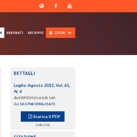
ON
ABBONATI
ARCHIVIO
LOGIN
DETTAGLI
Luglio-Agosto 2015, Vol. 61,
N. 4
Boll SIFO
2015;61(4):140
doi
10.1704/2006.21672
Scarica il PDF
(268,2 kb)