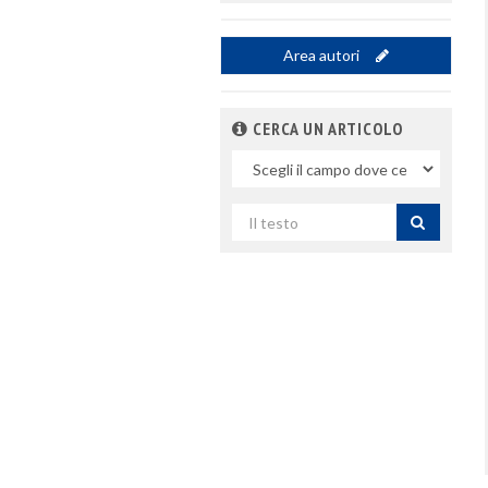
Area autori
CERCA UN ARTICOLO
Nel
campo
Cerca
per
titolo