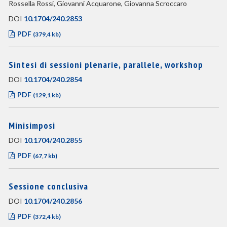
Rossella Rossi, Giovanni Acquarone, Giovanna Scroccaro
DOI
10.1704/240.2853
PDF
(379,4 kb)
Sintesi di sessioni plenarie, parallele, workshop
DOI
10.1704/240.2854
PDF
(129,1 kb)
Minisimposi
DOI
10.1704/240.2855
PDF
(67,7 kb)
Sessione conclusiva
DOI
10.1704/240.2856
PDF
(372,4 kb)