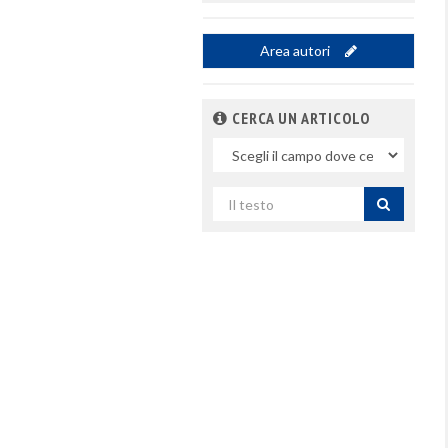
Area autori
CERCA UN ARTICOLO
Nel
campo
Cerca
per
titolo