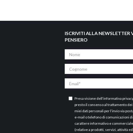
ISCRIVITI ALLA NEWSLETTER V
PENSIERO
Nome
Cognome
Email
Presa visione dell’
informativa privac
presto il consenso al trattamento dei
miei dati personali per l’invio via post
e-mail o telefono di comunicazioni di
carattere informativo e commercial
(relative a prodotti, servizi, attività ed