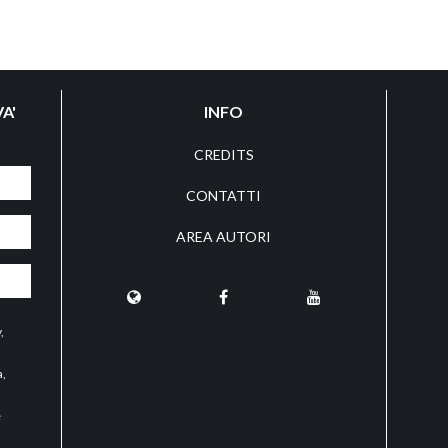
A'
INFO
CREDITS
CONTATTI
AREA AUTORI
y
,
a,
e