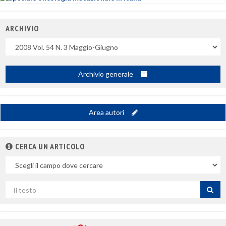
ARCHIVIO
Uscite
Archivio generale
Area autori
CERCA UN ARTICOLO
Nel
campo
Cerca
per
titolo