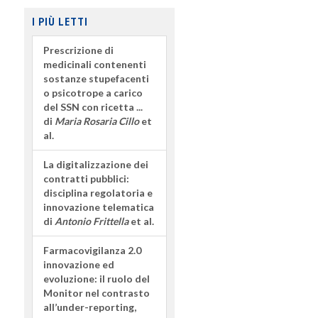
I PIÙ LETTI
Prescrizione di
medicinali contenenti
sostanze stupefacenti
o psicotrope a carico
del SSN con ricetta ...
di
Maria Rosaria Cillo
et
al.
La digitalizzazione dei
contratti pubblici:
disciplina regolatoria e
innovazione telematica
di
Antonio Frittella
et al.
Farmacovigilanza 2.0
innovazione ed
evoluzione: il ruolo del
Monitor nel contrasto
all’under-reporting,