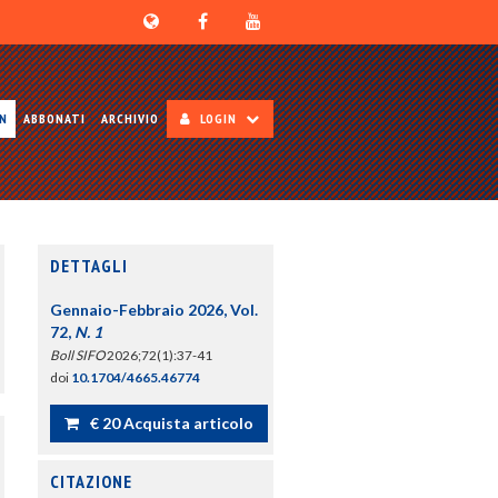
ON
ABBONATI
ARCHIVIO
LOGIN
DETTAGLI
Gennaio-Febbraio 2026, Vol.
72,
N. 1
Boll SIFO
2026;72(1):37-41
doi
10.1704/4665.46774
€ 20 Acquista articolo
CITAZIONE