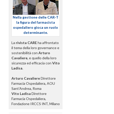
Nella gestione delle CAR-T
la figura del farmacista
ospedaliero gioca un ruolo
determinante.
La
rivista CARE
ha affrontato
il tema della loro governance e
sostenibilità con
Arturo
Cavaliere
, e quello della loro
sicurezza ed efficacia con
Vito
Ladisa
.
Arturo Cavaliere
Direttore
Farmacia Ospedaliera, AOU
Sant’Andrea, Roma
Vito Ladisa
Direttore
Farmacia Ospedaliera,
Fondazione IRCCS INT, Milano