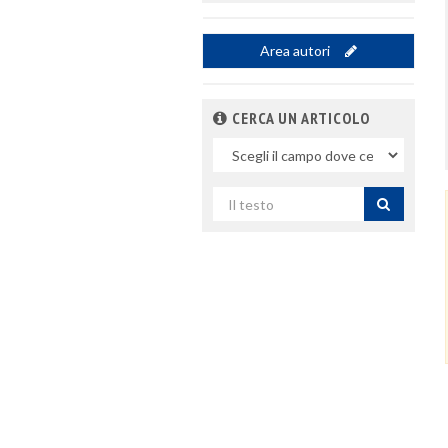
Area autori
CERCA UN ARTICOLO
Nel
campo
Cerca
per
titolo