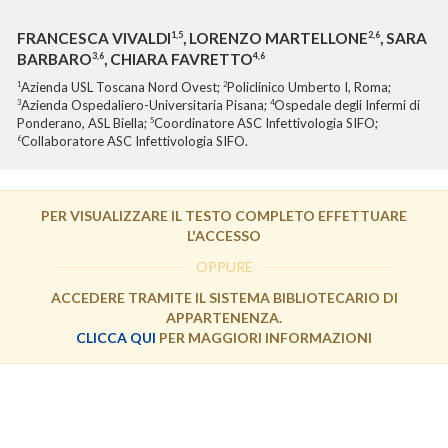
1,5
2,6
FRANCESCA VIVALDI
, LORENZO MARTELLONE
, SARA
3,6
4,6
BARBARO
, CHIARA FAVRETTO
Azienda USL Toscana Nord Ovest;
Policlinico Umberto I, Roma;
1
2
Azienda Ospedaliero-Universitaria Pisana;
Ospedale degli Infermi di
3
4
Ponderano, ASL Biella;
Coordinatore ASC Infettivologia SIFO;
5
Collaboratore ASC Infettivologia SIFO.
6
PER VISUALIZZARE IL TESTO COMPLETO EFFETTUARE
L'ACCESSO
OPPURE
ACCEDERE TRAMITE IL SISTEMA BIBLIOTECARIO DI
APPARTENENZA.
CLICCA QUI
PER MAGGIORI INFORMAZIONI