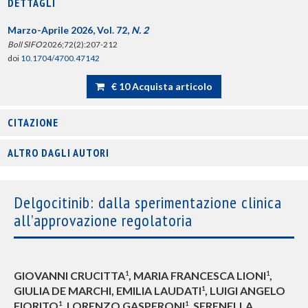
DETTAGLI
Marzo-Aprile 2026, Vol. 72,
N. 2
Boll SIFO
2026;72(2):207-212
doi
10.1704/4700.47142
€ 10 Acquista articolo
CITAZIONE
ALTRO DAGLI AUTORI
Delgocitinib: dalla sperimentazione clinica
all’approvazione regolatoria
GIOVANNI CRUCITTA
, MARIA FRANCESCA LIONI
,
1
1
GIULIA DE MARCHI, EMILIA LAUDATI
, LUIGI ANGELO
1
FIORITO
, LORENZO GASPERONI
, SERENELLA
1
1