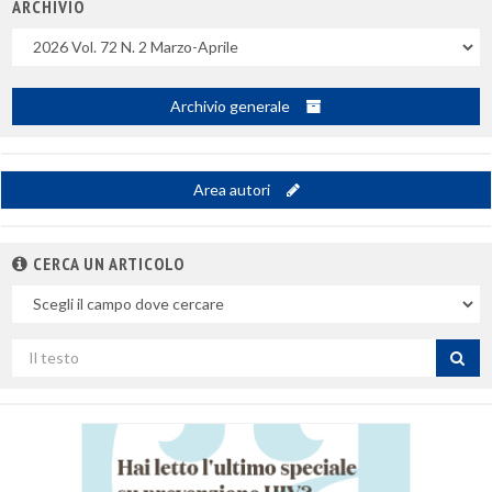
ARCHIVIO
Uscite
Archivio generale
Area autori
CERCA UN ARTICOLO
Nel
campo
Cerca
per
titolo