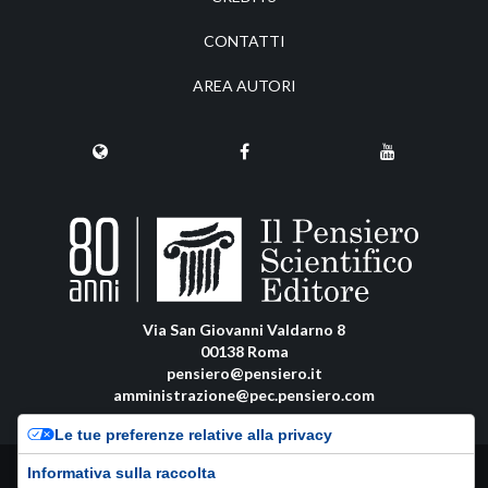
CONTATTI
AREA AUTORI
Via San Giovanni Valdarno 8
00138 Roma
pensiero@pensiero.it
amministrazione@pec.pensiero.com
Le tue preferenze relative alla privacy
Riproduzione e diritti riservati - ISSN online: 0037-8798 |
Privacy Policy
-
Informativa sulla raccolta