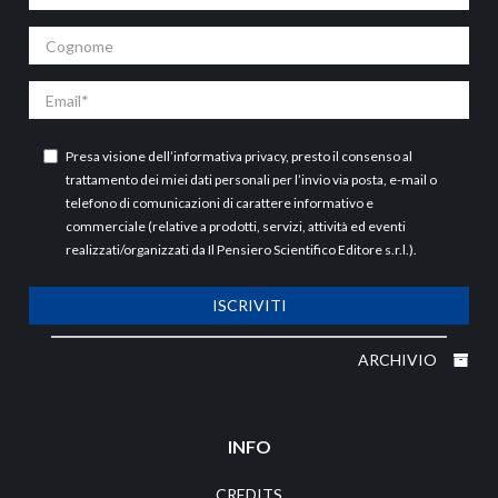
Cognome
Email
Presa visione dell’
informativa privacy
, presto il consenso al
trattamento dei miei dati personali per l’invio via posta, e-mail o
telefono di comunicazioni di carattere informativo e
commerciale (relative a prodotti, servizi, attività ed eventi
realizzati/organizzati da Il Pensiero Scientifico Editore s.r.l.).
ISCRIVITI
ARCHIVIO
INFO
CREDITS