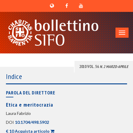
Toggl
navig
2010 VOL. 56
N. 2 MARZO-APRILE
Indice
PAROLA DEL DIRETTORE
Etica e meritocrazia
Laura Fabrizio
DOI
10.1704/498.5902
€ 10 Acquista articolo