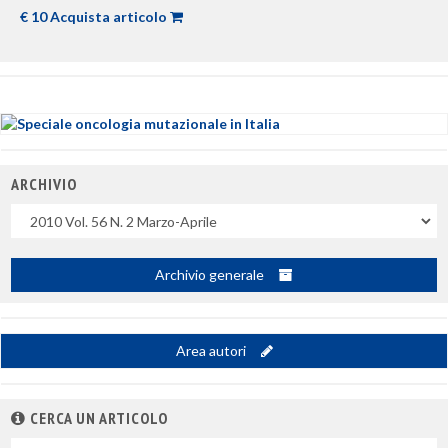
€ 10 Acquista articolo
ARCHIVIO
Uscite
Archivio generale
Area autori
CERCA UN ARTICOLO
Nel