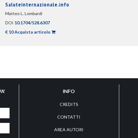
Saluteinternazionale.info
Matteo L. Lombardi
DOI
10.1704/528.6307
€ 10 Acquista articolo
A'
INFO
CREDITS
CONTATTI
AREA AUTORI