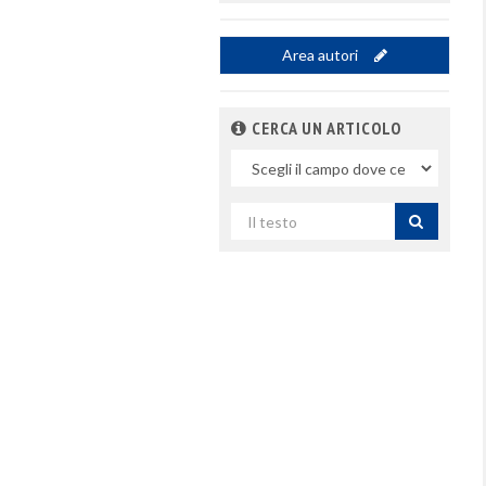
Area autori
CERCA UN ARTICOLO
Nel
campo
Cerca
per
titolo