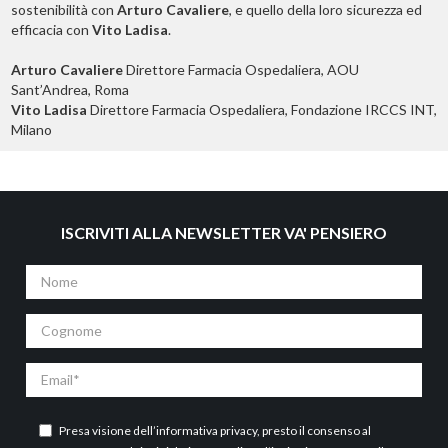
sostenibilità con
Arturo Cavaliere
, e quello della loro sicurezza ed
efficacia con
Vito Ladisa
.
Arturo Cavaliere
Direttore Farmacia Ospedaliera, AOU
Sant’Andrea, Roma
Vito Ladisa
Direttore Farmacia Ospedaliera, Fondazione IRCCS INT,
Milano
ISCRIVITI ALLA NEWSLETTER VA' PENSIERO
Nome
Cognome
Email
Presa visione dell’
informativa privacy
, presto il consenso al