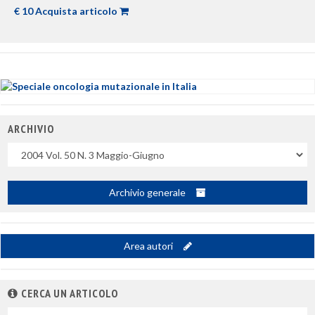
€ 10 Acquista articolo
ARCHIVIO
Uscite
Archivio generale
Area autori
CERCA UN ARTICOLO
Nel