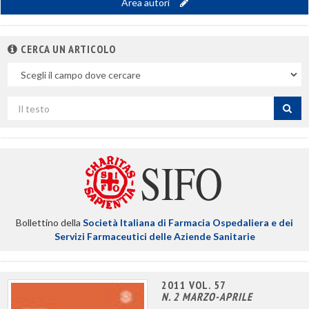
Area autori
CERCA UN ARTICOLO
Nel
campo
Cerca
per
titolo
Bollettino della
Società Italiana di Farmacia Ospedaliera e dei
Servizi Farmaceutici delle Aziende Sanitarie
2011 VOL. 57
N. 2 MARZO-APRILE