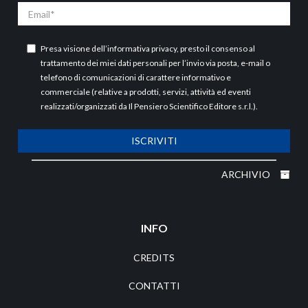
Email
Presa visione dell’
informativa privacy
, presto il consenso al
trattamento dei miei dati personali per l’invio via posta, e-mail o
telefono di comunicazioni di carattere informativo e
commerciale (relative a prodotti, servizi, attività ed eventi
realizzati/organizzati da Il Pensiero Scientifico Editore s.r.l.).
ISCRIVITI
ARCHIVIO
INFO
CREDITS
CONTATTI