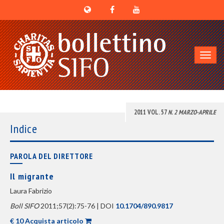
Toggl
navig
2011 VOL. 57
N. 2 MARZO-APRILE
Indice
PAROLA DEL DIRETTORE
Il migrante
Laura Fabrizio
Boll SIFO
2011;57(2):75-76 | DOI
10.1704/890.9817
€ 10 Acquista articolo