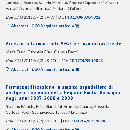
Loredana Scoccia, Valerio Marotta, Andrea Caprodossi, Silvana
Ferrati, Agnese Minnucci, Adriano Giglioni
Boll SIFO
2011;57(2):94-97 | DOI
10.1704/890.9822
Abstract
|
€ 30 Acquista articolo
Accesso ai farmaci anti-VEGF per uso intravitreale
Maria Fazio, Gabriella Pieri, Claudia Bacci
Boll SIFO
2011;57(2):98-100 | DOI
10.1704/890.9823
Abstract
|
€ 30 Acquista articolo
Farmacoutilizzazione in ambito ospedaliero di
analgesici oppioidi nella Regione Emilia-Romagna
negli anni 2007, 2008 e 2009
Stefano Bianchi, Erica Bianchini, Brunella Quarta, Rossella
Carletti, Paola Scanavacca, Teresa Matarazzo
Boll SIFO
2011;57(2):101-105 | DOI
10.1704/890.9824
Abstract
|
€ 30 Acquista articolo